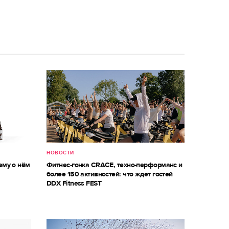
НОВОСТИ
ему о нём
Фитнес-гонка CRACE, техно-перформанс и
более 150 активностей: что ждет гостей
DDX Fitness FEST