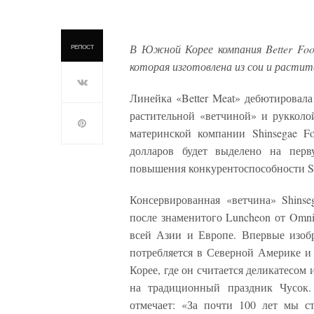
В Южной Корее компания Better Food
РЕПОСТ
которая изготовлена из сои и растит
Линейка «Better Meat» дебютировала 
растительной «ветчиной» и рукколо
материнской компании Shinsegae F
долларов будет выделено на перв
повышения конкурентоспособности Sh
Консервированная «ветчина» Shins
после знаменитого Luncheon от OmniP
всей Азии и Европе. Впервые изоб
потребляется в Северной Америке и
Корее, где он считается деликатесом
на традиционный праздник Чусок.
отмечает: «За почти 100 лет мы с