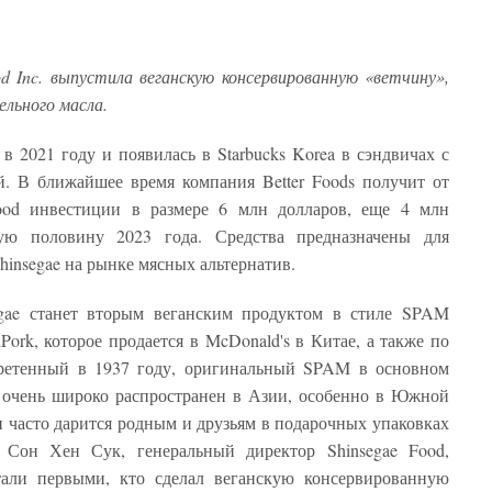
 Inc. выпустила веганскую консервированную «ветчину»,
ельного масла.
в 2021 году и появилась в Starbucks Korea в сэндвичах с
й. В ближайшее время компания Better Foods получит от
ood инвестиции в размере 6 млн долларов, еще 4 млн
ую половину 2023 года. Средства предназначены для
insegae на рынке мясных альтернатив.
egae станет вторым веганским продуктом в стиле SPAM
ork, которое продается в McDonald's в Китае, а также по
ретенный в 1937 году, оригинальный SPAM в основном
 очень широко распространен в Азии, особенно в Южной
 и часто дарится родным и друзьям в подарочных упаковках
 Сон Хен Сук, генеральный директор Shinsegae Food,
тали первыми, кто сделал веганскую консервированную