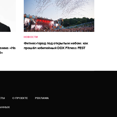
НОВОСТИ
Фитнес-город под открытым небом: как
рамма «На
прошёл юбилейный DDX Fitness FEST
О»
КТЫ
О ПРОЕКТЕ
РЕКЛАМА
ДАННЫХ