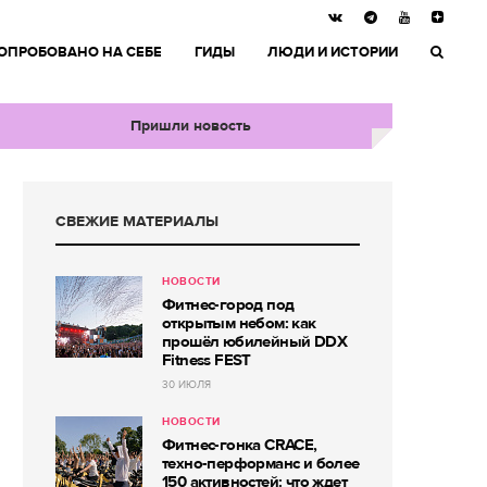
ОПРОБОВАНО НА СЕБЕ
ГИДЫ
ЛЮДИ И ИСТОРИИ
Пришли новость
СВЕЖИЕ МАТЕРИАЛЫ
НОВОСТИ
Фитнес-город под
открытым небом: как
прошёл юбилейный DDX
Fitness FEST
30 ИЮЛЯ
НОВОСТИ
Фитнес-гонка CRACE,
техно-перформанс и более
150 активностей: что ждет