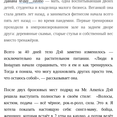
Дайана
@day__ozorio
— мать, одна воспитываюшая двоих
детей, студентка и владелица малого бизнеса. Веганкой она
стала девять лет назад, а заниматься фитнесом начала всего
пять лет назад — во время пандемии. Первые тренировки
проходили в импровизированном зале на заднем дворе
друга: деревянные скамьи, старые стулья и собственный вес
вместо тренажёров.
Всего за 40 дней тело Дэй заметно изменилось —
исключительно на растительном питании. «Люди в
Instagram начали спрашивать, что я ем и как тренируюсь.
Тогда я поняла, что могу вдохновлять других просто тем,
что остаюсь собой», — рассказывает она.
После двух бронзовых мест подряд на Mr. America Дэй
решила выступить полностью в своём стиле: «Волосы,
костюм, подача — всё чёрное, рок-н-ролл, сила. Это я. Я
хотела показать настоящую себя: сингл-маму, бойца,
женщину, которая встаёт в 2 утра на кардио, а потом ведёт