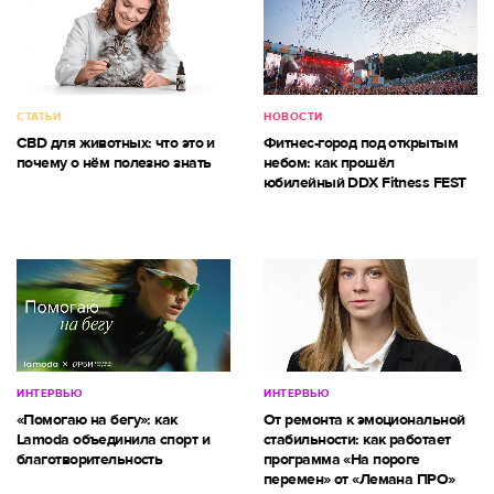
СТАТЬИ
НОВОСТИ
CBD для животных: что это и
Фитнес-город под открытым
почему о нём полезно знать
небом: как прошёл
юбилейный DDX Fitness FEST
ИНТЕРВЬЮ
ИНТЕРВЬЮ
«Помогаю на бегу»: как
От ремонта к эмоциональной
Lamoda объединила спорт и
стабильности: как работает
благотворительность
программа «На пороге
перемен» от «Лемана ПРО»