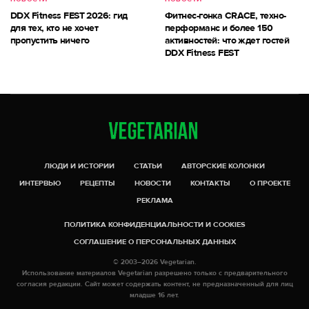
DDX Fitness FEST 2026: гид
Фитнес-гонка CRACE, техно-
для тех, кто не хочет
перформанс и более 150
пропустить ничего
активностей: что ждет гостей
DDX Fitness FEST
ЛЮДИ И ИСТОРИИ
СТАТЬИ
АВТОРСКИЕ КОЛОНКИ
ИНТЕРВЬЮ
РЕЦЕПТЫ
НОВОСТИ
КОНТАКТЫ
О ПРОЕКТЕ
РЕКЛАМА
ПОЛИТИКА КОНФИДЕНЦИАЛЬНОСТИ И COOKIES
СОГЛАШЕНИЕ О ПЕРСОНАЛЬНЫХ ДАННЫХ
© 2003–2026 Vegetarian.
Использование материалов Vegetarian разрешено только с предварительного
согласия редакции. Сайт может содержать контент, не предназначенный для лиц
младше 16 лет.