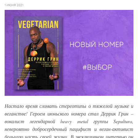
1 ИЮНЯ 2021
Настало время сломать стереотипы о тяжелой музыке и
веганстве! Героем июньского номера стал Деррик Грин –
вокалист легендарной heavy metal группы Sepultura,
невероятно добросердечный пацифист и веган-активист
большую часть своей жизни. В эксклюзивном интервью он