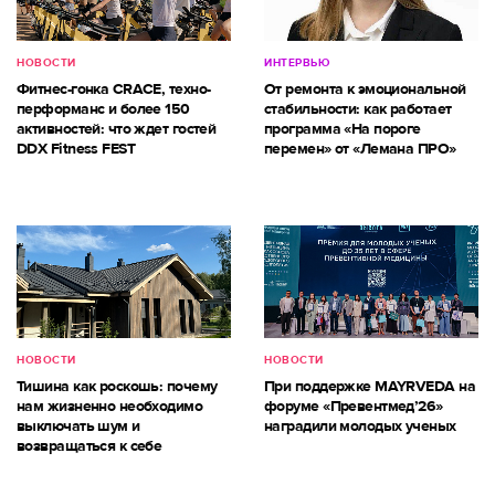
НОВОСТИ
ИНТЕРВЬЮ
Фитнес-гонка CRACE, техно-
От ремонта к эмоциональной
перформанс и более 150
стабильности: как работает
активностей: что ждет гостей
программа «На пороге
DDX Fitness FEST
перемен» от «Лемана ПРО»
НОВОСТИ
НОВОСТИ
Тишина как роскошь: почему
При поддержке MAYRVEDA на
нам жизненно необходимо
форуме «Превентмед’26»
выключать шум и
наградили молодых ученых
возвращаться к себе