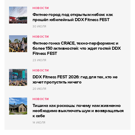
НОВОСТИ
Фитнес-город под открытым небом: как
прошёл юбилейный DDX Fitness FEST
30 ИЮЛЯ
НОВОСТИ
Фитнес-гонка CRACE, техно-перформанс и
более 150 активностей: что ждет гостей DDX
Fitness FEST
23 ИЮЛЯ
НОВОСТИ
DDX Fitness FEST 2026: гид для тех, кто не
хочет пропустить ничего
20 ИЮЛЯ
НОВОСТИ
Тишина как роскошь: почему нам жизненно
необходимо выключать шум и возвращаться
к себе
14 ИЮЛЯ