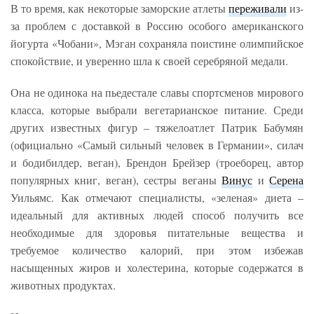
В то время, как некоторые заморские атлеты
переживали
из-
за проблем с доставкой в Россию особого американского
йогурта «Чобани», Мэган сохраняла поистине олимпийское
спокойствие, и уверенно шла к своей серебряной медали.
Она не одинока на пьедестале славы спортсменов мирового
класса, которые выбрали вегетарианское питание. Среди
других известных фигур – тяжелоатлет Патрик Бабумян
(официально «Самый сильный человек в Германии», силач
и бодибилдер, веган), Брендон Брейзер (троеборец, автор
популярных книг, веган), сестры веганы
Винус
и
Серена
Уильямс. Как отмечают специалисты, «зеленая» диета –
идеальный для активных людей способ получить все
необходимые для здоровья питательные вещества и
требуемое количество калорий, при этом избежав
насыщенных жиров и холестерина, которые содержатся в
животных продуктах.