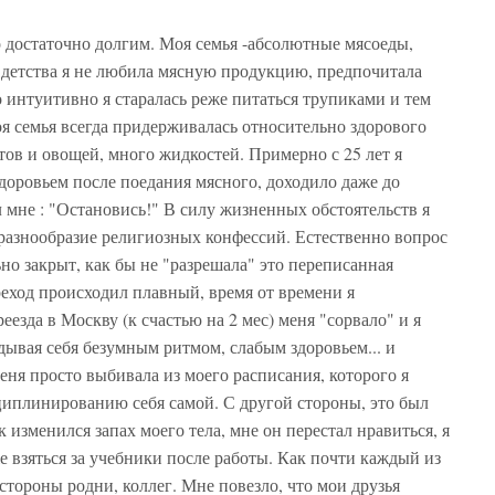
 достаточно долгим. Моя семья -абсолютные мясоеды,
С детства я не любила мясную продукцию, предпочитала
интуитивно я старалась реже питаться трупиками и тем
я семья всегда придерживалась относительно здорового
ов и овощей, много жидкостей. Примерно с 25 лет я
доровьем после поедания мясного, доходило даже до
мне : "Остановись!" В силу жизненных обстоятельств я
разнообразие религиозных конфессий. Естественно вопрос
о закрыт, как бы не "разрешала" это переписанная
реход происходил плавный, время от времени я
езда в Москву (к счастью на 2 мес) меня "сорвало" и я
дывая себя безумным ритмом, слабым здоровьем... и
ня просто выбивала из моего расписания, которого я
циплинированию себя самой. С другой стороны, это был
 изменился запах моего тела, мне он перестал нравиться, я
же взяться за учебники после работы. Как почти каждый из
стороны родни, коллег. Мне повезло, что мои друзья