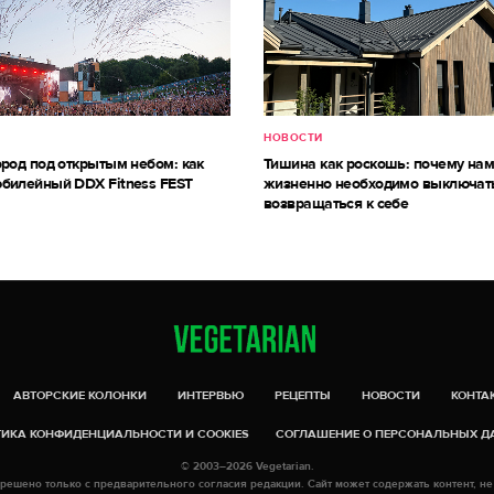
НОВОСТИ
ород под открытым небом: как
Тишина как роскошь: почему на
билейный DDX Fitness FEST
жизненно необходимо выключат
возвращаться к себе
АВТОРСКИЕ КОЛОНКИ
ИНТЕРВЬЮ
РЕЦЕПТЫ
НОВОСТИ
КОНТА
ИКА КОНФИДЕНЦИАЛЬНОСТИ И COOKIES
СОГЛАШЕНИЕ О ПЕРСОНАЛЬНЫХ 
© 2003–2026 Vegetarian.
решено только с предварительного согласия редакции. Сайт может содержать контент, не