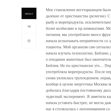
Мое становление вегетарианцем было
РЕПОСТ
далекие от христианства (религии). 
рыбу и морепродукты, исключительно 
более колбасами и пр.химикатами. Мо
питания, мы употребляли много фрукт
начала испытывать неприятности со з
тошноты. Мой организм сам сигналил 
начала изучать психологию, Библию, 
о поедании животных был окончательн
Библия. Не по-христиански это.... Пе
употребляла морепродукты. После пере
снова увлеклась трупоедением, оправ
вообще в целом энергетика Москвы ме
добилась благодаря постоянному дис
чудесный эксперимент. Я заметила как
начала уставать быстрее, не могла да
нас я столкнулась с непониманием со 