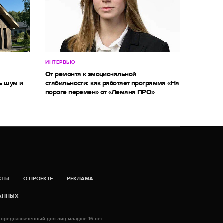
ИНТЕРВЬЮ
м
От ремонта к эмоциональной
ь шум и
стабильности: как работает программа «На
пороге перемен» от «Лемана ПРО»
КТЫ
О ПРОЕКТЕ
РЕКЛАМА
ДАННЫХ
 предназначенный для лиц младше 16 лет.