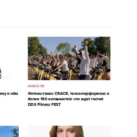
НОВОСТИ
ему о нём
Фитнес-гонка CRACE, техно-перформанс и
более 150 активностей: что ждет гостей
DDX Fitness FEST