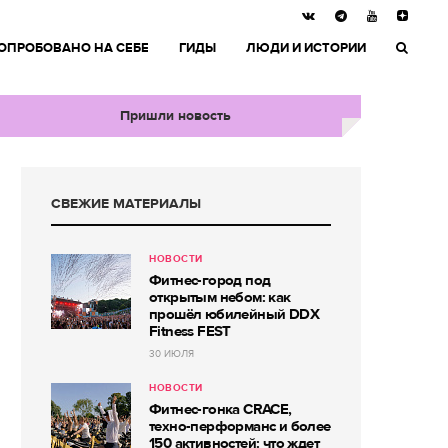
ОПРОБОВАНО НА СЕБЕ
ГИДЫ
ЛЮДИ И ИСТОРИИ
Пришли новость
СВЕЖИЕ МАТЕРИАЛЫ
НОВОСТИ
Фитнес-город под
открытым небом: как
прошёл юбилейный DDX
Fitness FEST
30 ИЮЛЯ
НОВОСТИ
Фитнес-гонка CRACE,
техно-перформанс и более
150 активностей: что ждет