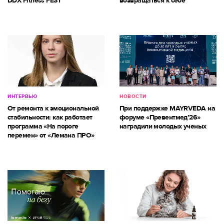
DDX Fitness FEST
возвращаться к себе
ИНТЕРВЬЮ
НОВОСТИ
От ремонта к эмоциональной
При поддержке MAYRVEDA на
стабильности: как работает
форуме «Превентмед’26»
программа «На пороге
наградили молодых ученых
перемен» от «Лемана ПРО»