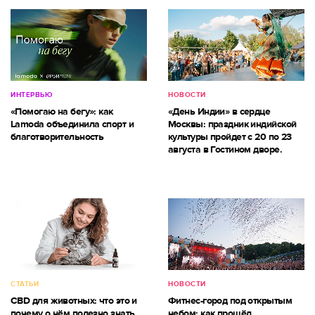
ИНТЕРВЬЮ
НОВОСТИ
«Помогаю на бегу»: как
«День Индии» в сердце
Lamoda объединила спорт и
Москвы: праздник индийской
благотворительность
культуры пройдет с 20 по 23
августа в Гостином дворе.
СТАТЬИ
НОВОСТИ
CBD для животных: что это и
Фитнес-город под открытым
почему о нём полезно знать
небом: как прошёл