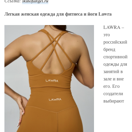
Ссылка:
skinofangel.ru
Легкая женская одежда для фитнеса и йоги Lawra
LAWRA –
это
российский
бренд
спортивной
одежды для
занятий в
зале и вне
его. Его
создатели
выбирают