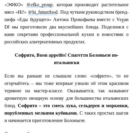
«ЭФКО»
@efko_group
, которая производит растительное
мясо «Hi!»
@
hi_futurefood
. Под чутким руководством бренд-
шефа «Еды будущего» Антона Прокофьева вместе с Vegan
DJ мы приготовили два вкуснейших блюда. Поделимся с
вами секретами профессиональной кухни и новостями о
российских альтернативных продуктах.
Софрито, Buon appetito! Спагетти Болоньезе по-
итальянски
Если вы раньше не слышали слово «софрито», то не
огорчайтесь – мы тоже впервые узнали об этом красивом
термине на мастер-классе. Оказывается, так называют
ароматную овощную основу для большинства итальянских
Софрито – это смесь лука, сельдерея и морковки,
блюд.
порубленных мелкими кубиками.
С таких простых шагов
и начинается приготовление Болоньезе.