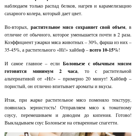
наблюдаем только распад белков, нагрев и карамелизацию
сахарного колера, который дает цвет.
растительное мясо сохраняет свой объем
Во-вторых,
, в
отличие от обычного, которое уменьшается почти в 2 раза.
Коэффициент ужарки мяса животных – 30%, фарша из них –
всего 10-15%
35-45%, а растительного «Hi!» хайбиф –
!
Болоньезе с обычным мясом
И самое главное – если
готовится минимум 2 часа
, то с растительной
альтернативой от «Hi!» – примерно 20 минут! Хайбиф –
пористый, он отлично впитывает ароматы и вкусы.
Итак, при жарке растительное мясо поменяло текстуру,
появилась зернистость! Отправляем мясо к томатному
соусу, перемешиваем и доводим до кипения. Готово!
Выкладываем соус Болоньезе на отваренные спагетти.