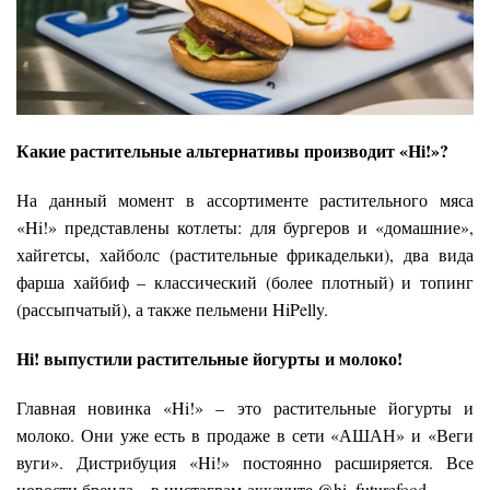
Какие растительные альтернативы производит «
Hi
!»?
На данный момент в ассортименте растительного мяса
«Hi!» представлены котлеты: для бургеров и «домашние»,
хайгетсы, хайболс (растительные фрикадельки), два вида
фарша хайбиф – классический (более плотный) и топинг
(рассыпчатый), а также пельмени HiPelly.
Hi! выпустили растительные йогурты и молоко!
Главная новинка «Hi!» – это растительные йогурты и
молоко. Они уже есть в продаже в сети «АШАН» и «Веги
вуги». Дистрибуция «Hi!» постоянно расширяется. Все
новости бренда – в инстаграм-аккаунте
@hi_futurefood
.