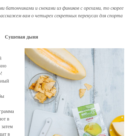
и батончиками и снеками из фиников с орехами, то скорее
асскажем вам о четырех секретных перекусах для спорта
Сушеная дыня
й
жно
!
ьный
бы
грамма
ют в
 затем
шат в