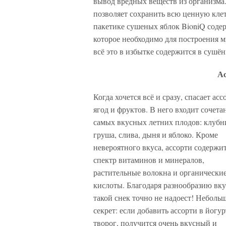
вывод вредных веществ из организма.
позволяет сохранить всю ценную клет
пакетике сушеных яблок BioniQ соде
которое необходимо для построения м
всё это в избытке содержится в сушё
Ас
Когда хочется всё и сразу, спасает асс
ягод и фруктов. В него входит сочета
самых вкусных летних плодов: клубн
груша, слива, дыня и яблоко. Кроме
невероятного вкуса, ассорти содержит
спектр витаминов и минералов,
растительные волокна и органически
кислоты. Благодаря разнообразию вк
такой снек точно не надоест! Неболь
секрет: если добавить ассорти в йогу
творог, получится очень вкусный и