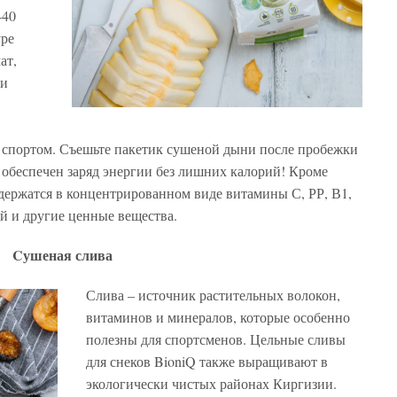
-40
уре
ат,
 и
й спортом. Съешьте пакетик сушеной дыни после пробежки
м обеспечен заряд энергии без лишних калорий! Кроме
держатся в концентрированном виде витамины С, РР, В1,
ий и другие ценные вещества.
Cушеная слива
Слива – источник растительных волокон,
витаминов и минералов, которые особенно
полезны для спортсменов. Цельные сливы
для снеков BioniQ также выращивают в
экологически чистых районах Киргизии.