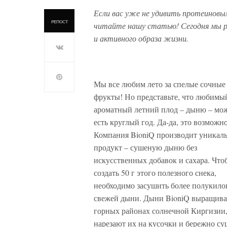
Если вас уже не удивить протеиновым
РЕПОСТ
читайте нашу статью! Сегодня мы р
и активного образа жизни.
Мы все любим лето за спелые сочные
фрукты! Но представьте, что любимы
ароматный летний плод – дыню – мо
есть круглый год. Да-да, это возможно
Компания BioniQ производит уникал
продукт – сушеную дыню без
искусственных добавок и сахара. Что
создать 50 г этого полезного снека,
необходимо засушить более полукило
свежей дыни. Дыни BioniQ выращива
горных районах солнечной Киргизии,
нарезают их на кусочки и бережно су