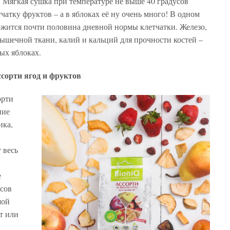
 Мягкая сушка при температуре не выше 40 градусов
чатку фруктов – а в яблоках её ну очень много! В одном
ржится почти половина дневной нормы клетчатки. Железо,
ышечной ткани, калий и кальций для прочности костей –
ных яблоках.
сорти ягод и фруктов
орти
ние
ика,
 весь
е
усов
шой
рт или