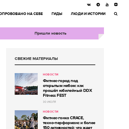
ОПРОБОВАНО НА СЕБЕ
ГИДЫ
ЛЮДИ И ИСТОРИИ
Пришли новость
СВЕЖИЕ МАТЕРИАЛЫ
НОВОСТИ
Фитнес-город под
открытым небом: как
прошёл юбилейный DDX
Fitness FEST
30 ИЮЛЯ
НОВОСТИ
Фитнес-гонка CRACE,
техно-перформанс и более
150 активностей: что ждет