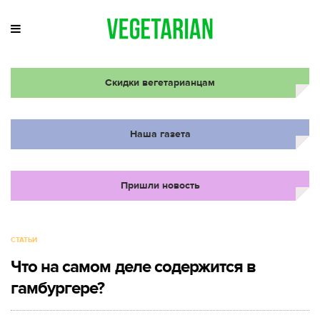
Скидки вегетарианцам
Наша газета
Пришли новость
СТАТЬИ
Что на самом деле содержится в
гамбургере?