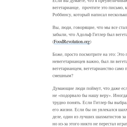
Если вы думаете, что я преувеличива
вегетарианце, прочтите это письмо, 
Роббинсу, который написал несколько 
Вы, люди, говорящие, что мы все ста
забыли, что Адольф Гитлер был вегет
(
FoodRevolution.org
)
Боже, просто посмотрите на это: Это 
невегетарианцев важно, был ли вегет
вегетарианцем, вегетарианство само 
смешным?
Думающие люди поймут, что даже если
не «подорвало бы нашу веру». Иногд
трудно понять. Если Гитлер бы выбра
его жизни. Если бы он увлекался шах
деле, один из лучших шахматистов з
но из-за этого никто не перестал игра