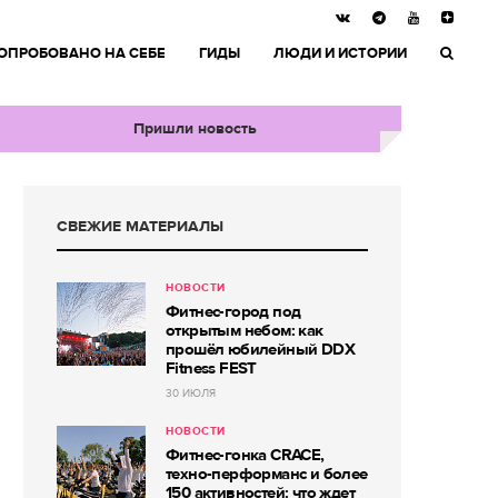
ОПРОБОВАНО НА СЕБЕ
ГИДЫ
ЛЮДИ И ИСТОРИИ
Пришли новость
СВЕЖИЕ МАТЕРИАЛЫ
НОВОСТИ
Фитнес-город под
открытым небом: как
прошёл юбилейный DDX
Fitness FEST
30 ИЮЛЯ
НОВОСТИ
Фитнес-гонка CRACE,
техно-перформанс и более
150 активностей: что ждет