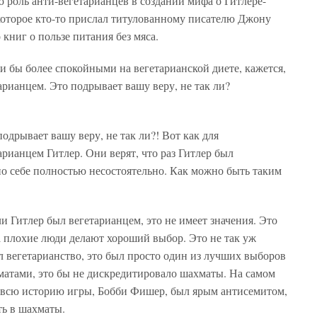
ю роль анти-вегетарианцев в создании мифа о Гитлере-
которое кто-то прислал титулованному писателю Джону
книг о пользе питания без мяса.
ли бы более спокойными на вегетарианской диете, кажется,
арианцем. Это подрывает вашу веру, не так ли?
подрывает вашу веру, не так ли?! Вот как для
арианцем Гитлер. Они верят, что раз Гитлер был
по себе полностью несостоятельно. Как можно быть таким
 Гитлер был вегетарианцем, это не имеет значения. Это
а плохие люди делают хороший выбор. Это не так уж
л вегетарианство, это был просто один из лучших выборов
матами, это бы не дискредитировало шахматы. На самом
а всю историю игры, Бобби Фишер, был ярым антисемитом,
ть в шахматы.