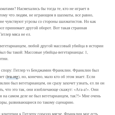
хматами? Насмехались бы тогда те, кто не играет в
тому что людям, не играющим в шахматы, все равно,
 не чувствуют угрозы со стороны шахматистов. Но как
 все принимает другой оборот. Вот такая странная
Гитлер мяса не ел.
 вегетарианцем, любой другой массовый убийца в истории
 был бы такой: Массовые убийцы-вегетарианцы: 1,
отни.
 спору: Гитлер vs Бенджамин Франклин. Франклин был
ет (
ivu.org
), но, конечно, мало кто об этом знает. Если
нклин был вегетарианцем, он сразу захочет узнать, ел ли он
ать, что это так, они изобличающе скажут: «Ага-а!». Они
 на самом деле не был вегетарианцем, так?!» Мне очень
поры, развивающиеся по такому сценарию.
й критерии к Гитлеру гораздо мягче. Франклин мог есть