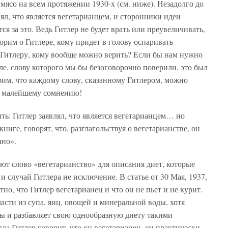
мясо на всем протяжении 1930-х (см. ниже). Незадолго до
влял, что является вегетарианцем, и сторонники идеи
я за это. Ведь Гитлер не будет врать или преувеличивать,
орим о Гитлере, кому придет в голову оспаривать
 Гитлеру, кому вообще можно верить? Если бы нам нужно
ле, слову которого мы бы безоговорочно поверили, это был
рим, что каждому слову, сказанному Гитлером, можно
ая малейшему сомнению!
ть: Гитлер заявлял, что является вегетарианцем… но
иге, говорят, что, разглагольствуя о вегетарианстве, он
нно».
ют слово «вегетарианство» для описания диет, которые
и случай Гитлера не исключение. В статье от 30 Мая, 1937,
но, что Гитлер вегетарианец и что он не пьет и не курит.
асти из супа, яиц, овощей и минеральной воды, хотя
ны и разбавляет свою однообразную диету такими
гда Гитлер говорит, что он вегетарианец, он практически