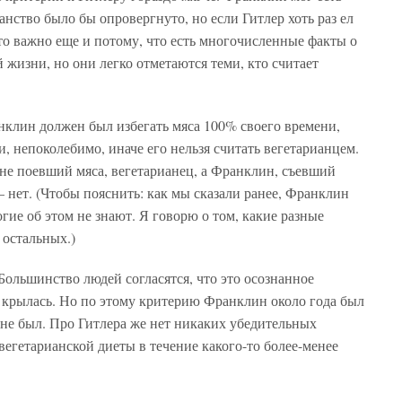
ианство было бы опровергнуто, но если Гитлер хоть раз ел
Это важно еще и потому, что есть многочисленные факты о
й жизни, но они легко отметаются теми, кто считает
нклин должен был избегать мяса 100% своего времени,
, непоколебимо, иначе его нельзя считать вегетарианцем.
з не поевший мяса, вегетарианец, а Франклин, съевший
 — нет. (Чтобы пояснить: как мы сказали ранее, Франклин
гие об этом не знают. Я говорю о том, какие разные
 остальных.)
Большинство людей согласятся, что это осознанное
и крылась. Но по этому критерию Франклин около года был
я не был. Про Гитлера же нет никаких убедительных
вегетарианской диеты в течение какого-то более-менее