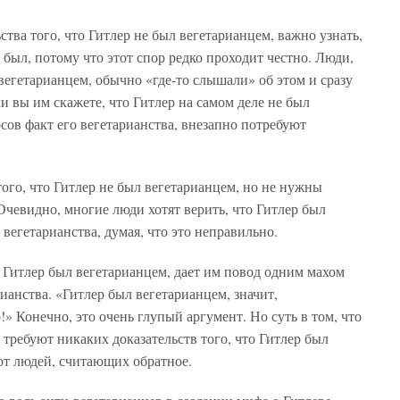
тва того, что Гитлер не был вегетарианцем, важно узнать,
 был, потому что этот спор редко проходит честно. Люди,
вегетарианцем, обычно «где-то слышали» об этом и сразу
ли вы им скажете, что Гитлер на самом деле не был
сов факт его вегетарианства, внезапно потребуют
ого, что Гитлер не был вегетарианцем, но не нужны
Очевидно, многие люди хотят верить, что Гитлер был
вегетарианства, думая, что это неправильно.
й Гитлер был вегетарианцем, дает им повод одним махом
анства. «Гитлер был вегетарианцем, значит,
!» Конечно, это очень глупый аргумент. Но суть в том, что
е требуют никаких доказательств того, что Гитлер был
 от людей, считающих обратное.