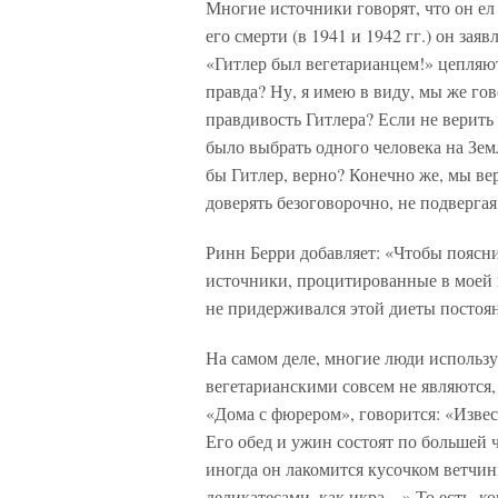
Многие источники говорят, что он ел 
его смерти (в 1941 и 1942 гг.) он зая
«Гитлер был вегетарианцем!» цепляютс
правда? Ну, я имею в виду, мы же гов
правдивость Гитлера? Если не верить
было выбрать одного человека на Зем
бы Гитлер, верно? Конечно же, мы ве
доверять безоговорочно, не подверг
Ринн Берри добавляет: «Чтобы поясни
источники, процитированные в моей кн
не придерживался этой диеты постоя
На самом деле, многие люди использу
вегетарианскими совсем не являются, 
«Дома с фюрером», говорится: «Извест
Его обед и ужин состоят по большей ч
иногда он лакомится кусочком ветчи
деликатесами, как икра…» То есть, ко