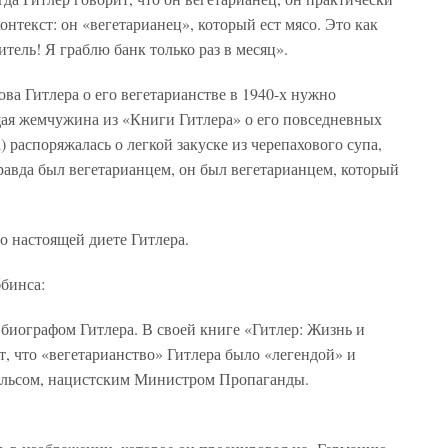
онтекст: он «вегетарианец», который ест мясо. Это как
итель! Я граблю банк только раз в месяц».
лова Гитлера о его вегетарианстве в 1940-х нужно
щая жемчужина из «Книги Гитлера» о его повседневных
) распоряжалась о легкой закуске из черепахового супа,
равда был вегетарианцем, он был вегетарианцем, который
 о настоящей диете Гитлера.
бинса:
биографом Гитлера. В своей книге «Гитлер: Жизнь и
, что «вегетарианство» Гитлера было «легендой» и
ельсом, нацистским Министром Пропаганды.