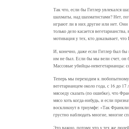
Так что, если бы Гитлер увлекался ша
шахматы, над шахматистами? Нет, по
играют ли в них другие или нет. Они
только дело касается вегетарианства,
мотивация у тех, кто доказывает, что 
И, конечно, даже если Гитлер был бы
им не был. Если бы мы вели счет, он
Массовые убийцы-невегетарианцы: с
Теперь мы переходим к любопытному
вегетарианцем около года, с 16 до 17 л
мясоеду сказать (по ошибке), что Фра
мясо хоть когда-нибудь, и если призн
воскликнут в триумфе: «Так Франклин
грустно наблюдать многие, многие с
Это важно, потому что у тех же люде