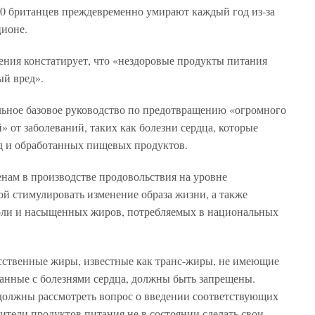
0 британцев преждевременно умирают каждый год из-за
ционе.
ния констатирует, что «нездоровые продукты питания
ый вред».
ьное базовое руководство по предотвращению «огромного
 от заболеваний, таких как болезни сердца, которые
д и обработанных пищевых продуктов.
нам в производстве продовольствия на уровне
й стимулировать изменение образа жизни, а также
соли и насыщенных жиров, потребляемых в национальных
усственные жиры, известные как транс-жиры, не имеющие
занные с болезнями сердца, должны быть запрещены.
должны рассмотреть вопрос о введении соответствующих
ители продуктов питания не в состоянии сделать свои