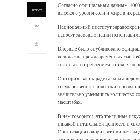
Согласно официальным данным, 4000
РЕПОСТ
высокого уровня соли и жира в их ра
Национальный институт здравоохране
наносят здоровью нации непоправим
Впервые было опубликовано официал
количества преждевременных смертей»
связаны с потреблением готовых блю
Оно призывает к радикальным переме
государственной политики, призванно
значительно уменьшить количество 
масштабах.
В нём говорится, что токсичные иск
никакой питательной ценности и свя
Организация говорит, что министры 
законодательных норм, если производ