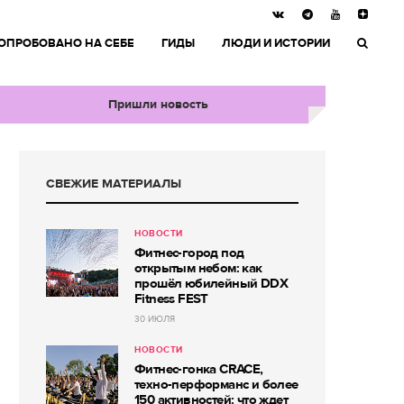
ОПРОБОВАНО НА СЕБЕ
ГИДЫ
ЛЮДИ И ИСТОРИИ
Пришли новость
СВЕЖИЕ МАТЕРИАЛЫ
НОВОСТИ
Фитнес-город под
открытым небом: как
прошёл юбилейный DDX
Fitness FEST
30 ИЮЛЯ
НОВОСТИ
Фитнес-гонка CRACE,
техно-перформанс и более
150 активностей: что ждет