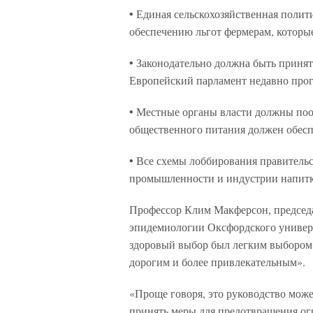
• Единая сельскохозяйственная полит
обеспечению льгот фермерам, которы
• Законодательно должна быть принят
Европейский парламент недавно прог
• Местные органы власти должны поо
общественного питания должен обесп
• Все схемы лоббирования правител
промышленности и индустрии напитк
Профессор Клим Макферсон, председа
эпидемиологии Оксфордского универси
здоровый выбор был легким выбором.
дорогим и более привлекательным».
«Проще говоря, это руководство мож
принять меры для предотвращения ог