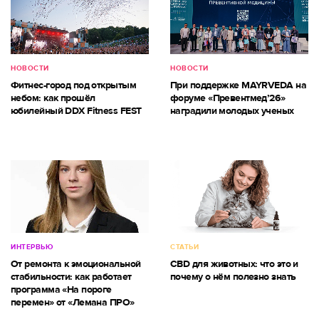
НОВОСТИ
НОВОСТИ
Фитнес-город под открытым
При поддержке MAYRVEDA на
небом: как прошёл
форуме «Превентмед’26»
юбилейный DDX Fitness FEST
наградили молодых ученых
ИНТЕРВЬЮ
СТАТЬИ
От ремонта к эмоциональной
CBD для животных: что это и
стабильности: как работает
почему о нём полезно знать
программа «На пороге
перемен» от «Лемана ПРО»