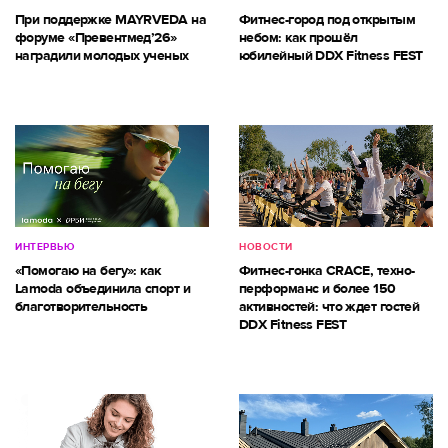
При поддержке MAYRVEDA на
Фитнес-город под открытым
форуме «Превентмед’26»
небом: как прошёл
наградили молодых ученых
юбилейный DDX Fitness FEST
ИНТЕРВЬЮ
НОВОСТИ
«Помогаю на бегу»: как
Фитнес-гонка CRACE, техно-
Lamoda объединила спорт и
перформанс и более 150
благотворительность
активностей: что ждет гостей
DDX Fitness FEST