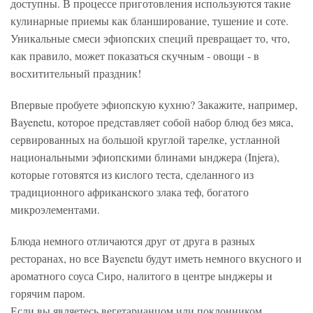
доступны. В процессе приготовления используются такие
кулинарные приемы как бланширование, тушение и соте.
Уникальные смеси эфиопских специй превращает то, что,
как правило, может показаться скучным - овощи - в
восхитительный праздник!
Впервые пробуете эфиопскую кухню? Закажите, например,
Bayenetu, которое представляет собой набор блюд без мяса,
сервированных на большой круглой тарелке, устланной
национальными эфиопскими блинами ынджера (Injera),
которые готовятся из кислого теста, сделанного из
традиционного африканского злака теф, богатого
микроэлементами.
Блюда немного отличаются друг от друга в разных
ресторанах, но все Bayenetu будут иметь немного вкусного и
ароматного соуса Сиро, налитого в центре ынджеры и
горячим паром.
Если вы являетесь вегетарианцом или поклонником