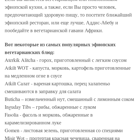
эфиопской кухни, а также, если Вы просто человек,
предпочитающий здоровую пищу, то посетите ближайший
эфиопский ресторан, или еще лучше, Аддис-Абебу и
пообедайте в вегетарианской гавани Африки.
Вот некоторые из самых популярных эфиопских
вегетарианских блюд:
Aterkik Alitcha - горох, приготовленный с легким соусом
Atkilt WOT - капуста, морковь, картофель приготовленные
на медленном огне в соусе
Atkilt Салат - вареная картошка, перец халапеньо
смешиваются в заправку для салата
Buticha – измельченный нут, смешанный с лимонным соком
Inguday Tibs – грибы, обжаренные с луком
Fasolia - фасоль и морковь, обжаренные в
карамелизированном луке
Gomen - листовая зелень, приготовленная со специями
Misir Wot – протертая красная чечевица, сваренная на