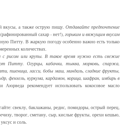
й вкусы, а также острую пищу.
Отдавайте предпочтение
(рафинированный сахар - нет!),
горьким и вяжущим вкусам
енную Питту. В жаркую погоду особенно важно есть только
 умеренных количествах.
 с рисом или крупы. В такое время нужно есть свежие
ют Питту. Огурцы, кабачки, тыква, морковь, спаржа,
ати, пшеница, ласси, бобы маш, миндаль, сладкие фрукты,
др, фенхель, куркума, кардамон, корица, шафран, имбирь в
 Аюрведа рекомендует использовать кокосовое масло
айте: свеклу, баклажаны, редис, помидоры, острый перец,
гречиху, творог, сметану, сыр, кислые фрукты, орехи кешью,
 уксус и соль.