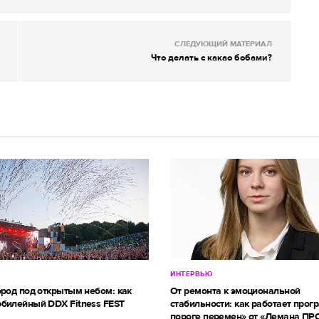
СЛЕДУЮЩИЙ МАТЕРИАЛ
Что делать с какао бобами?
ИНТЕРВЬЮ
ород под открытым небом: как
От ремонта к эмоциональной
билейный DDX Fitness FEST
стабильности: как работает прог
пороге перемен» от «Лемана ПР