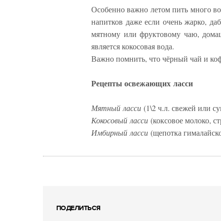
Особенно важно летом пить много во
напитков даже если очень жарко, да
мятному или фруктовому чаю, дома
является кокосовая вода.
Важно помнить, что чёрный чай и коф
Рецепты освежающих ласси
Мятный ласси
(1\2 ч.л. свежей или с
Кокосовый ласси
(коксовое молоко, ст
Имбирный ласси
(щепотка гималайско
ПОДЕЛИТЬСЯ