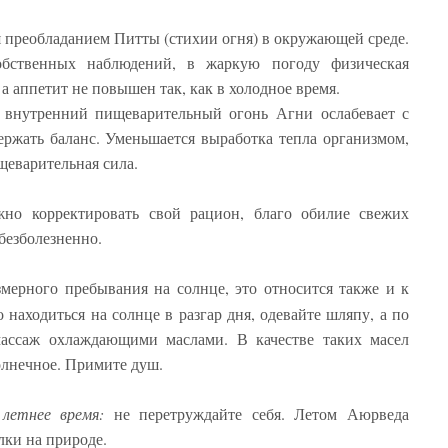
я преобладанием Питты (стихии огня) в окружающей среде.
обственных наблюдений, в жаркую погоду физическая
а аппетит не повышен так, как в холодное время.
у внутренний пищеварительный огонь Агни ослабевает с
ржать баланс. Уменьшается выработка тепла организмом,
щеварительная сила.
жно корректировать свой рацион, благо обилие свежих
 безболезненно.
змерного пребывания на солнце, это относится также и к
находиться на солнце в разгар дня, одевайте шляпу, а по
ассаж охлаждающими маслами. В качестве таких масел
олнечное. Примите душ.
летнее время:
не перетруждайте себя. Летом Аюрведа
лки на природе.