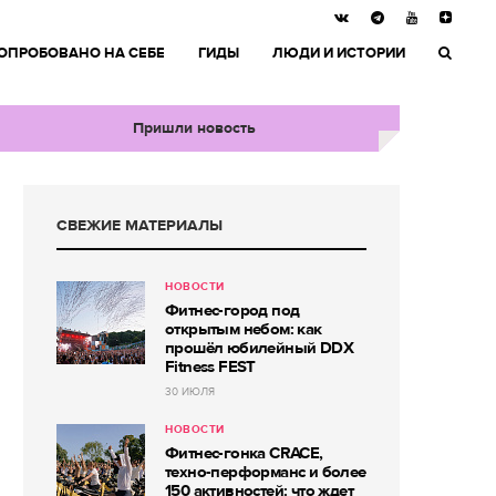
ОПРОБОВАНО НА СЕБЕ
ГИДЫ
ЛЮДИ И ИСТОРИИ
Пришли новость
СВЕЖИЕ МАТЕРИАЛЫ
НОВОСТИ
Фитнес-город под
открытым небом: как
прошёл юбилейный DDX
Fitness FEST
30 ИЮЛЯ
НОВОСТИ
Фитнес-гонка CRACE,
техно-перформанс и более
150 активностей: что ждет