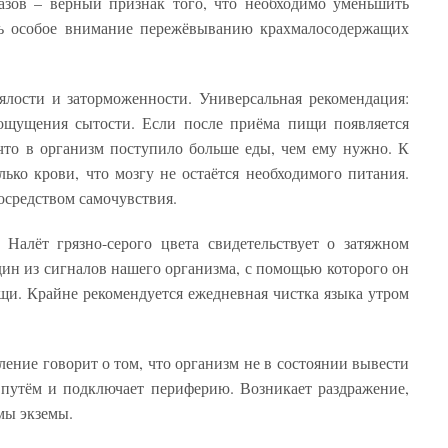
азов – верный признак того, что необходимо уменьшить
ь особое внимание пережёвыванию крахмалосодержащих
ялости и заторможенности. Универсальная рекомендация:
 ощущения сытости. Если после приёма пищи появляется
 что в организм поступило больше еды, чем ему нужно. К
ько крови, что мозгу не остаётся необходимого питания.
осредством самочувствия.
 Налёт грязно-серого цвета свидетельствует о затяжном
дин из сигналов нашего организма, с помощью которого он
щи. Крайне рекомендуется ежедневная чистка языка утром
ление говорит о том, что организм не в состоянии вывести
путём и подключает периферию. Возникает раздражение,
мы экземы.