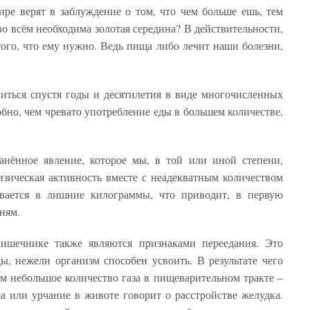
ре верят в заблуждение о том, что чем больше ешь, тем
во всём необходима золотая середина? В действительности,
того, что ему нужно. Ведь пища либо лечит наши болезни,
иться спустя годы и десятилетия в виде многочисленных
бно, чем чревато употребление еды в большем количестве,
анённое явление, которое мы, в той или иной степени,
изическая активность вместе с неадекватным количеством
ается в лишние килограммы, что приводит, в первую
ням.
ишечнике также являются признаками переедания. Это
ды, нежели организм способен усвоить. В результате чего
м небольшое количество газа в пищеварительном тракте –
а или урчание в животе говорит о расстройстве желудка.