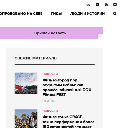
ОПРОБОВАНО НА СЕБЕ
ГИДЫ
ЛЮДИ И ИСТОРИИ
Пришли новость
СВЕЖИЕ МАТЕРИАЛЫ
НОВОСТИ
Фитнес-город под
открытым небом: как
прошёл юбилейный DDX
Fitness FEST
30 ИЮЛЯ
НОВОСТИ
Фитнес-гонка CRACE,
техно-перформанс и более
150 активностей: что ждет