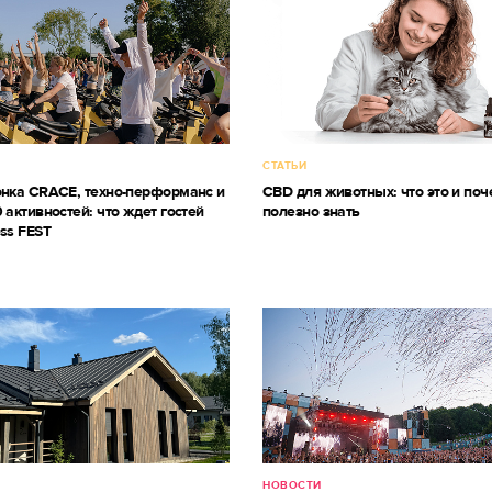
СТАТЬИ
онка CRACE, техно-перформанс и
CBD для животных: что это и поч
 активностей: что ждет гостей
полезно знать
ss FEST
НОВОСТИ