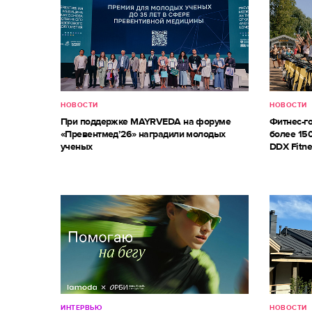
НОВОСТИ
НОВОСТИ
При поддержке MAYRVEDA на форуме
Фитнес-г
«Превентмед’26» наградили молодых
более 150
ученых
DDX Fitne
ИНТЕРВЬЮ
НОВОСТИ