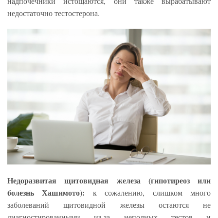
надпочечники истощаются, они также вырабатывают
недостаточно тестостерона.
Недоразвитая щитовидная железа (гипотиреоз или
болезнь Хашимото):
к сожалению, слишком много
заболеваний щитовидной железы остаются не
диагностированными из-за неполных тестов и