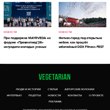
НОВОСТИ
НОВОСТИ
При поддержке MAYRVEDA на
Фитнес-город под открытым
форуме «Превентмед’26»
небом: как прошёл
наградили молодых ученых
юбилейный DDX Fitness FEST
ЛЮДИ И ИСТОРИИ
СТАТЬИ
АВТОРСКИЕ КОЛОНКИ
ИНТЕРВЬЮ
РЕЦЕПТЫ
НОВОСТИ
КОНТАКТЫ
О ПРОЕКТЕ
РЕКЛАМА