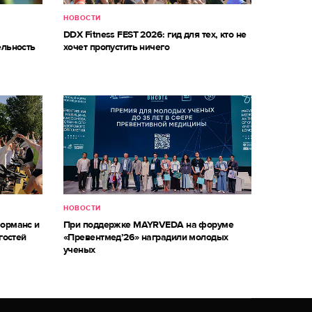
НОВОСТИ
DDX Fitness FEST 2026: гид для тех, кто не
ельность
хочет пропустить ничего
НОВОСТИ
форманс и
При поддержке MAYRVEDA на форуме
гостей
«Превентмед’26» наградили молодых
ученых