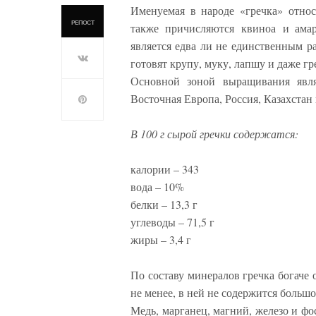
Именуемая в народе «гречка» относ
РЕПОСТ
также причисляются квиноа и амар
является едва ли не единственным р
готовят крупу, муку, лапшу и даже г
Основной зоной выращивания явля
Восточная Европа, Россия, Казахстан
В 100 г сырой гречки содержатся:
калории – 343
вода – 10%
белки – 13,3 г
углеводы – 71,5 г
жиры – 3,4 г
По составу минералов гречка богаче о
не менее, в ней не содержится больш
Медь, марганец, магний, железо и фос