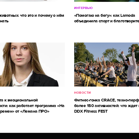
ИНТЕРВЬЮ
ивотных: что это и почему о нём
«Помогаю на бегу»: как Lamoda
знать
объединила спорт и благотворит
НОВОСТИ
та к эмоциональной
Фитнес-гонка CRACE, техно-пер
сти: как работает программа «На
более 150 активностей: что ждет 
еремен» от «Лемана ПРО»
DDX Fitness FEST