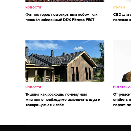
НОВОСТИ
СТАТЬИ
Фитнес-город под открытым небом: как
CBD для ж
прошёл юбилейный DDX Fitness FEST
полезно 
НОВОСТИ
ИНТЕРВЬЮ
Тишина как роскошь: почему нам
От ремон
жизненно необходимо выключать шум и
стабильно
возвращаться к себе
пороге п