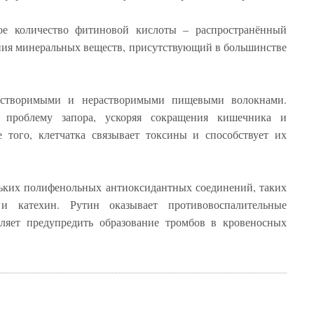
ое количество фитиновой кислоты – распространённый
ния минеральных веществ, присутствующий в большинстве
растворимыми и нерастворимыми пищевыми волокнами.
ь проблему запора, ускоряя сокращения кишечника и
того, клетчатка связывает токсины и способствует их
льких полифенольных антиоксидантных соединений, таких
и катехин. Рутин оказывает противовоспалительные
оляет предупредить образование тромбов в кровеносных