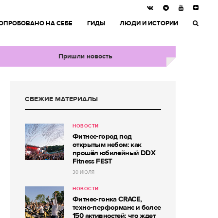
ОПРОБОВАНО НА СЕБЕ
ГИДЫ
ЛЮДИ И ИСТОРИИ
Пришли новость
СВЕЖИЕ МАТЕРИАЛЫ
НОВОСТИ
Фитнес-город под
открытым небом: как
прошёл юбилейный DDX
Fitness FEST
30 ИЮЛЯ
НОВОСТИ
Фитнес-гонка CRACE,
техно-перформанс и более
150 активностей: что ждет