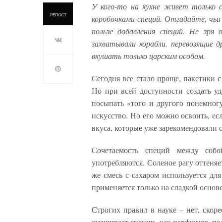
У кого-то на кухне живет только с
РЕПОСТ
коробочками специй. Отгадайте, чьи 
пользе добавления специй. Не зря
захватывали корабли, перевозящие д
вкушать только царским особам.
Сегодня все стало проще, пакетики 
Но при всей доступности создать уд
посыпать «того и другого понемногу
искусство. Но его можно освоить, ес
вкуса, которые уже зарекомендовали 
Сочетаемость специй между соб
употребляются. Соленое рагу оттеня
же смесь с сахаром используется дл
применяется только на сладкой основе
Строгих правил в науке – нет, скоре
смешивает специи, как парфюмер, по