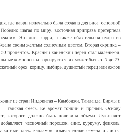
ия, где карри изначально была создана для риса, основной
 Победно шагая по миру, восточная приправа претерпела
режним. Это лист карри, а также обязательная пудра из
бязана своим желтым солнечным цветом. Вторая скрипка –
0-50 процентов. Красный кайенский перец стал маленькой,
альные компоненты варьируются, их может быть от 7 до 25.
ускатный орех, корицу, имбирь, душистый перец или ажгон
сходит из стран Индокитая – Камбоджи, Таиланда, Бирмы и
ы – тайская смесь. Ее аромат тонкий и пряный. Основу
лот, которого должно быть половина объема. Лук-шалот
добавляют: чесночный порошок, анис, куркуму, фенхель,
ускатный орех, кардамон, измельченные семена и листья