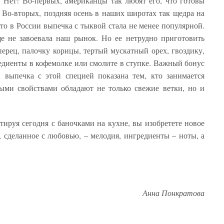
 Нет! Во-первых, американцы так любят его, что готовы
. Во-вторых, поздняя осень в наших широтах так щедра на
то в России выпечка с тыквой стала не менее популярной.
е не завоевала наш рынок. Но ее нетрудно приготовить
перец, палочку корицы, тертый мускатный орех, гвоздику,
диенты в кофемолке или смолите в ступке. Важный бонус
, выпечка с этой специей показана тем, кто занимается
ыми свойствами обладают не только свежие ветки, но и
тируя сегодня с баночками на кухне, вы изобретете новое
 сделанное с любовью, – мелодия, ингредиенты – ноты, а
Анна Понкратова