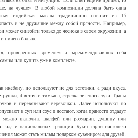
ше, да лучше». В любой композиции должна быть одна
тная индийская масала традиционно состоит из 15
опасть и не дружащие между собой пряности. Например,
н может снизойти только до чеснока в своем окружении, а
 и ничего больше.
ся, проверенных временем и зарекомендовавших себя
самим или купить уже в комплекте.
к икебану, но используют не для эстетики, а ради вкуса.
трушки, 4 веточки тимьяна, стрелка зеленого лука. Травы
очков и перевязывают веревочкой. Далее используют по
пускают в суп или соус и достают, когда пряности отдадут
т можно включить шалфей или розмарин, душицу или
и года и национальных традиций. Букет гарни настолько
ачения может стать милым подарком-сувениром для друзей.