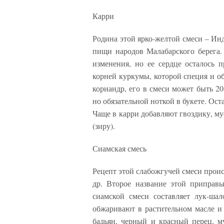
Карри
Родина этой ярко-желтой смеси – Инд
пищи народов Малабарского берега.
изменения, но ее сердце осталось п
корней куркумы, которой специя и о
кориандр, его в смеси может быть 2
но обязательной ноткой в букете. Ост
Чаще в карри добавляют гвоздику, м
(зиру).
Сиамская смесь
Рецепт этой слабожгучей смеси прои
др. Второе название этой приправ
сиамской смеси составляет лук-ша
обжаривают в растительном масле и 
бадьян, черный и красный перец, м