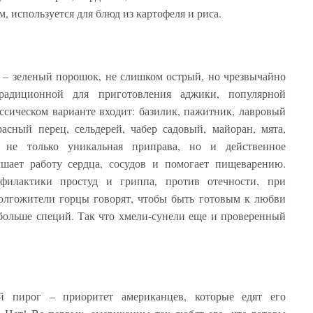
, используется для блюд из картофеля и риса.
 – зеленый порошок, не слишком острый, но чрезвычайно
традиционной для приготовления аджики, популярной
ассическом варианте входит: базилик, пажитник, лавровый
расный перец, сельдерей, чабер садовый, майоран, мята,
не только уникальная приправа, но и действенное
чшает работу сердца, сосудов и помогает пищеварению.
филактики простуд и гриппа, против отечности, при
Долгожители горцы говорят, чтобы быть готовым к любви
больше специй. Так что хмели-сунели еще и проверенный
й пирог – приоритет американцев, которые едят его