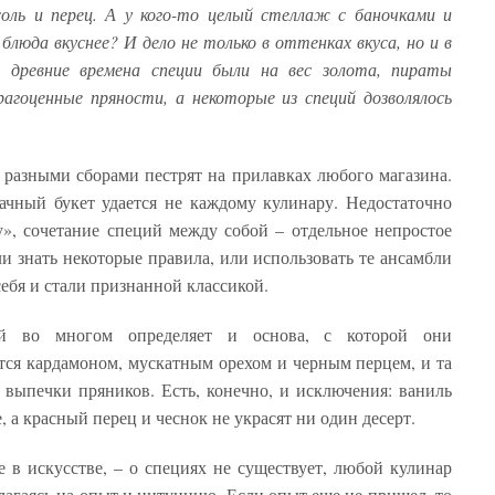
оль и перец. А у кого-то целый стеллаж с баночками и
блюда вкуснее? И дело не только в оттенках вкуса, но и в
 в древние времена специи были на вес золота, пираты
рагоценные пряности, а некоторые из специй дозволялось
с разными сборами пестрят на прилавках любого магазина.
ачный букет удается не каждому кулинару. Недостаточно
», сочетание специй между собой – отдельное непростое
ли знать некоторые правила, или использовать те ансамбли
себя и стали признанной классикой.
ой во многом определяет и основа, с которой они
ется кардамоном, мускатным орехом и черным перцем, и та
я выпечки пряников. Есть, конечно, и исключения: ваниль
, а красный перец и чеснок не украсят ни один десерт.
е в искусстве, – о специях не существует, любой кулинар
лагаясь на опыт и интуицию. Если опыт еще не пришел, то