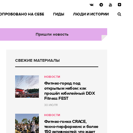
ОПРОБОВАНО НА СЕБЕ
ГИДЫ
ЛЮДИ И ИСТОРИИ
Пришли новость
СВЕЖИЕ МАТЕРИАЛЫ
НОВОСТИ
Фитнес-город под
открытым небом: как
прошёл юбилейный DDX
Fitness FEST
30 ИЮЛЯ
НОВОСТИ
Фитнес-гонка CRACE,
техно-перформанс и более
150 активностей: что ждет