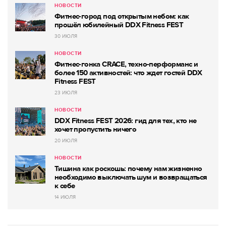
НОВОСТИ
Фитнес-город под открытым небом: как
прошёл юбилейный DDX Fitness FEST
30 ИЮЛЯ
НОВОСТИ
Фитнес-гонка CRACE, техно-перформанс и
более 150 активностей: что ждет гостей DDX
Fitness FEST
23 ИЮЛЯ
НОВОСТИ
DDX Fitness FEST 2026: гид для тех, кто не
хочет пропустить ничего
20 ИЮЛЯ
НОВОСТИ
Тишина как роскошь: почему нам жизненно
необходимо выключать шум и возвращаться
к себе
14 ИЮЛЯ