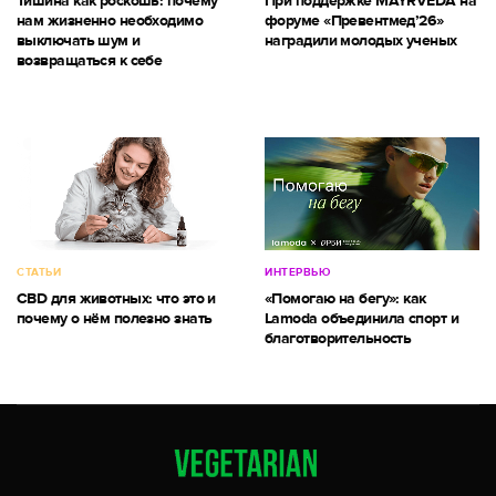
Тишина как роскошь: почему
При поддержке MAYRVEDA на
нам жизненно необходимо
форуме «Превентмед’26»
выключать шум и
наградили молодых ученых
возвращаться к себе
СТАТЬИ
ИНТЕРВЬЮ
CBD для животных: что это и
«Помогаю на бегу»: как
почему о нём полезно знать
Lamoda объединила спорт и
благотворительность