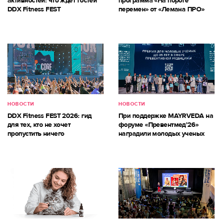
активностей: что ждет гостей
программа «На пороге
DDX Fitness FEST
перемен» от «Лемана ПРО»
НОВОСТИ
НОВОСТИ
DDX Fitness FEST 2026: гид
При поддержке MAYRVEDA на
для тех, кто не хочет
форуме «Превентмед’26»
пропустить ничего
наградили молодых ученых