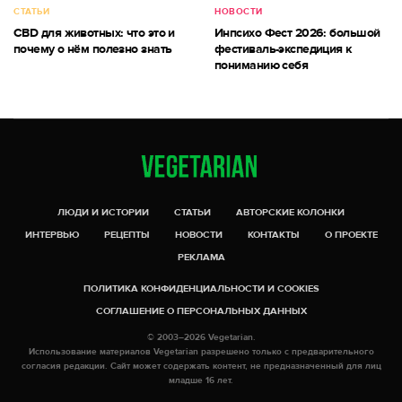
СТАТЬИ
НОВОСТИ
CBD для животных: что это и
Инпсихо Фест 2026: большой
почему о нём полезно знать
фестиваль-экспедиция к
пониманию себя
ЛЮДИ И ИСТОРИИ
СТАТЬИ
АВТОРСКИЕ КОЛОНКИ
ИНТЕРВЬЮ
РЕЦЕПТЫ
НОВОСТИ
КОНТАКТЫ
О ПРОЕКТЕ
РЕКЛАМА
ПОЛИТИКА КОНФИДЕНЦИАЛЬНОСТИ И COOKIES
СОГЛАШЕНИЕ О ПЕРСОНАЛЬНЫХ ДАННЫХ
© 2003–2026 Vegetarian.
Использование материалов Vegetarian разрешено только с предварительного
согласия редакции. Сайт может содержать контент, не предназначенный для лиц
младше 16 лет.