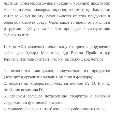
частицы углеводсодержащих (сахар и крахмал) продуктов:
молока, изюма, попкорна, пирогов, конфет и пр. Бактерии,
которые живут во рту, размножаются от этих продуктов и
образуют кислую среду. Через какое-то время эти кислоты
разрушают зубную эмаль, что приводит к разрушению
зубных тканей.
И хотя ADA выделяет только одну из причин разрушения
зубов, д-р Эдвард Мелланби, д-р Вестон Прайс и д-р
Рамиэль Нэйгель считают, что их, на самом деле, четыре:
1. недостаток минералов, получаемых из продуктов
(дефицит в организме кальция, магния и фосфора);
2. недостаток жирорастворимых витаминов (A, D, Е и К,
особенно витамина D);
3. слишком большое потребление продуктов с высоким
содержанием фитиновой кислоты;
4. слишком большое потребление переработанного сахара.