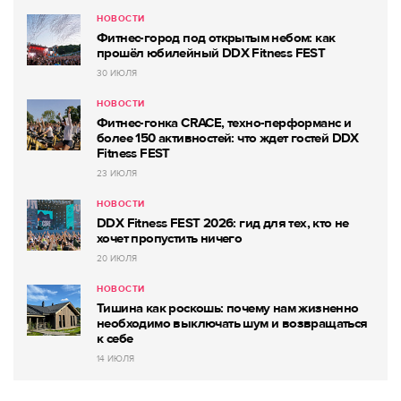
НОВОСТИ
Фитнес-город под открытым небом: как
прошёл юбилейный DDX Fitness FEST
30 ИЮЛЯ
НОВОСТИ
Фитнес-гонка CRACE, техно-перформанс и
более 150 активностей: что ждет гостей DDX
Fitness FEST
23 ИЮЛЯ
НОВОСТИ
DDX Fitness FEST 2026: гид для тех, кто не
хочет пропустить ничего
20 ИЮЛЯ
НОВОСТИ
Тишина как роскошь: почему нам жизненно
необходимо выключать шум и возвращаться
к себе
14 ИЮЛЯ