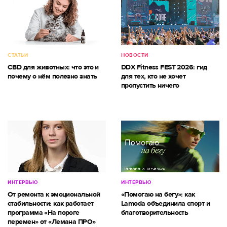
СТАТЬИ
НОВОСТИ
CBD для животных: что это и
DDX Fitness FEST 2026: гид
почему о нём полезно знать
для тех, кто не хочет
пропустить ничего
ИНТЕРВЬЮ
ИНТЕРВЬЮ
От ремонта к эмоциональной
«Помогаю на бегу»: как
стабильности: как работает
Lamoda объединила спорт и
программа «На пороге
благотворительность
перемен» от «Лемана ПРО»