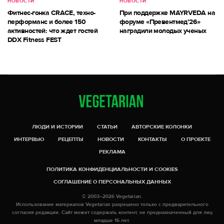
НОВОСТИ
НОВОСТИ
Фитнес-гонка CRACE, техно-
При поддержке MAYRVEDA на
перформанс и более 150
форуме «Превентмед’26»
активностей: что ждет гостей
наградили молодых ученых
DDX Fitness FEST
ЛЮДИ И ИСТОРИИ
СТАТЬИ
АВТОРСКИЕ КОЛОНКИ
ИНТЕРВЬЮ
РЕЦЕПТЫ
НОВОСТИ
КОНТАКТЫ
О ПРОЕКТЕ
РЕКЛАМА
ПОЛИТИКА КОНФИДЕНЦИАЛЬНОСТИ И COOKIES
СОГЛАШЕНИЕ О ПЕРСОНАЛЬНЫХ ДАННЫХ
© 2003–2026 Vegetarian.
Использование материалов Vegetarian разрешено только с предварительного
согласия редакции. Сайт может содержать контент, не предназначенный для лиц
младше 16 лет.