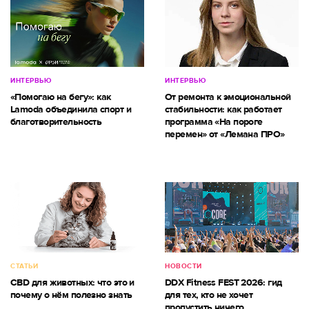
ИНТЕРВЬЮ
ИНТЕРВЬЮ
«Помогаю на бегу»: как
От ремонта к эмоциональной
Lamoda объединила спорт и
стабильности: как работает
благотворительность
программа «На пороге
перемен» от «Лемана ПРО»
СТАТЬИ
НОВОСТИ
CBD для животных: что это и
DDX Fitness FEST 2026: гид
почему о нём полезно знать
для тех, кто не хочет
пропустить ничего