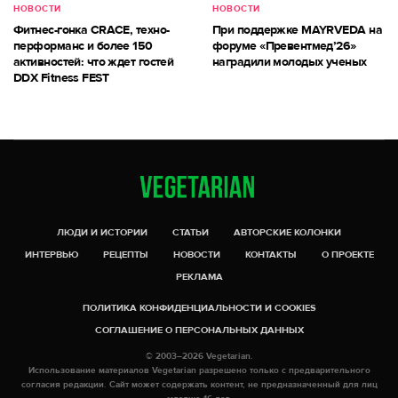
НОВОСТИ
НОВОСТИ
Фитнес-гонка CRACE, техно-
При поддержке MAYRVEDA на
перформанс и более 150
форуме «Превентмед’26»
активностей: что ждет гостей
наградили молодых ученых
DDX Fitness FEST
ЛЮДИ И ИСТОРИИ
СТАТЬИ
АВТОРСКИЕ КОЛОНКИ
ИНТЕРВЬЮ
РЕЦЕПТЫ
НОВОСТИ
КОНТАКТЫ
О ПРОЕКТЕ
РЕКЛАМА
ПОЛИТИКА КОНФИДЕНЦИАЛЬНОСТИ И COOKIES
СОГЛАШЕНИЕ О ПЕРСОНАЛЬНЫХ ДАННЫХ
© 2003–2026 Vegetarian.
Использование материалов Vegetarian разрешено только с предварительного
согласия редакции. Сайт может содержать контент, не предназначенный для лиц