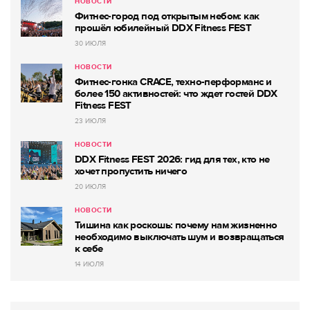
НОВОСТИ
Фитнес-город под открытым небом: как
прошёл юбилейный DDX Fitness FEST
30 ИЮЛЯ
НОВОСТИ
Фитнес-гонка CRACE, техно-перформанс и
более 150 активностей: что ждет гостей DDX
Fitness FEST
23 ИЮЛЯ
НОВОСТИ
DDX Fitness FEST 2026: гид для тех, кто не
хочет пропустить ничего
20 ИЮЛЯ
НОВОСТИ
Тишина как роскошь: почему нам жизненно
необходимо выключать шум и возвращаться
к себе
14 ИЮЛЯ