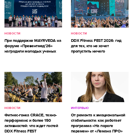
НОВОСТИ
НОВОСТИ
При поддержке MAYRVEDA на
DDX Fitness FEST 2026: гид
форуме «Превентмед’26»
для тех, кто не хочет
наградили молодых ученых
пропустить ничего
НОВОСТИ
ИНТЕРВЬЮ
Фитнес-гонка CRACE, техно-
От ремонта к эмоциональной
перформанс и более 150
стабильности: как работает
активностей: что ждет гостей
программа «На пороге
DDX Fitness FEST
перемен» от «Лемана ПРО»