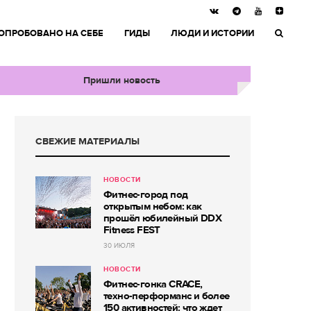
ОПРОБОВАНО НА СЕБЕ
ГИДЫ
ЛЮДИ И ИСТОРИИ
Пришли новость
СВЕЖИЕ МАТЕРИАЛЫ
НОВОСТИ
Фитнес-город под
открытым небом: как
прошёл юбилейный DDX
Fitness FEST
30 ИЮЛЯ
НОВОСТИ
Фитнес-гонка CRACE,
техно-перформанс и более
150 активностей: что ждет