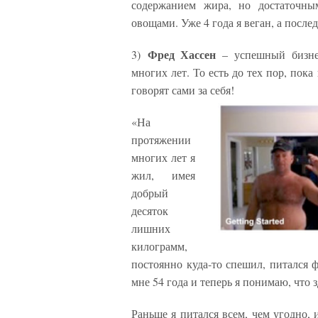
содержанием жира, но достаточны
овощами. Уже 4 года я веган, а после
Фред Хассен
3)
– успешный бизнес
многих лет. То есть до тех пор, пока
говорят сами за себя!
«На
протяжении
многих лет я
жил, имея
добрый
десяток
лишних
килограмм,
постоянно куда-то спешил, питался 
мне 54 года и теперь я понимаю, что з
Раньше я питался всем, чем угодно,