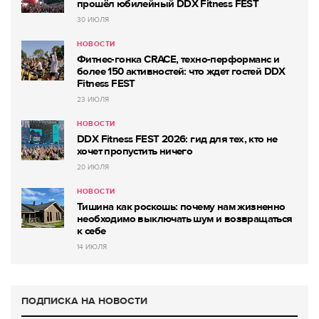
прошёл юбилейный DDX Fitness FEST
30 ИЮЛЯ
НОВОСТИ
Фитнес-гонка CRACE, техно-перформанс и
более 150 активностей: что ждет гостей DDX
Fitness FEST
23 ИЮЛЯ
НОВОСТИ
DDX Fitness FEST 2026: гид для тех, кто не
хочет пропустить ничего
20 ИЮЛЯ
НОВОСТИ
Тишина как роскошь: почему нам жизненно
необходимо выключать шум и возвращаться
к себе
14 ИЮЛЯ
ПОДПИСКА НА НОВОСТИ