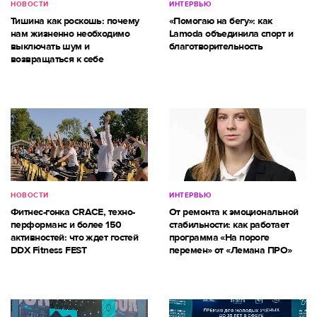
НОВОСТИ
ИНТЕРВЬЮ
Тишина как роскошь: почему
«Помогаю на бегу»: как
нам жизненно необходимо
Lamoda объединила спорт и
выключать шум и
благотворительность
возвращаться к себе
НОВОСТИ
ИНТЕРВЬЮ
Фитнес-гонка CRACE, техно-
От ремонта к эмоциональной
перформанс и более 150
стабильности: как работает
активностей: что ждет гостей
программа «На пороге
DDX Fitness FEST
перемен» от «Лемана ПРО»