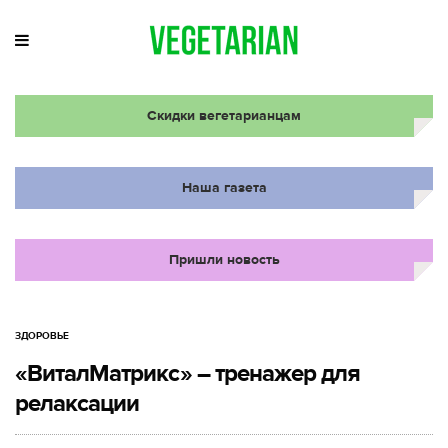
Скидки вегетарианцам
Наша газета
Пришли новость
ЗДОРОВЬЕ
«ВиталМатрикс» – тренажер для
релаксации