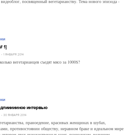
 видеоблог, посвященный вегетарианству. Тема нового эпизода -
НКИ
# 1]
Й
1 ЯНВАРЯ 2014
колько вегетарианцев съедят мясо за 1000$?
НКИ
 длиииииное интервью
Й
30 ЯНВАРЯ 2014
гетарианства, праноедение, красивых женщинах в шубах,
пами, противостоянии обществу, неравном браке и идеальном мире
 автором двух художественных книг, психологом, ведущим