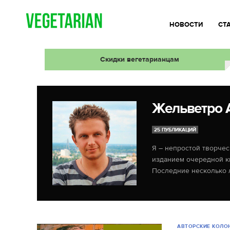
НОВОСТИ
СТ
Скидки вегетарианцам
Жельветро 
25 ПУБЛИКАЦИЙ
Я – непростой творчес
изданием очередной кн
Последние несколько 
АВТОРСКИЕ КОЛО