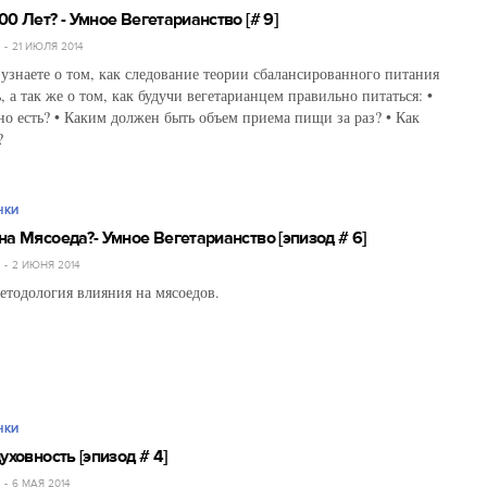
0 Лет? - Умное Вегетарианство [# 9]
Й
21 ИЮЛЯ 2014
 узнаете о том, как следование теории сбалансированного питания
 а так же о том, как будучи вегетарианцем правильно питаться: •
но есть? • Каким должен быть объем приема пищи за раз? • Как
?
НКИ
на Мясоеда?- Умное Вегетарианство [эпизод # 6]
Й
2 ИЮНЯ 2014
етодология влияния на мясоедов.
НКИ
уховность [эпизод # 4]
Й
6 МАЯ 2014