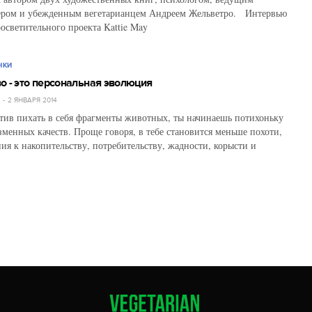
гером и убежденным вегетарианцем Андреем Жельветро. Интервью
росветительного проекта Kattie May
НКИ
о - это персональная эволюция
Й
2 ЯНВАРЯ 2014
ив пихать в себя фрагменты животных, ты начинаешь потихоньку
изменных качеств. Проще говоря, в тебе становится меньше похоти,
ия к накопительству, потребительству, жадности, корысти и