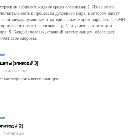
путресцин забивают жидкие среды организма; 2. Из-за этого
чувствительность к процессам духовного мира, в котором живут
 Баланс между духовным и материальным миром нарушен; 4. СМИ -
оторые воспитывают взрослых людей и укрепляют позиции
ира; 5. Каждый человек, ставший вегетарианцем, обогащает
ляет свое здоровье.
НКИ
иты [эпизод # 3]
Й
23 АПРЕЛЯ 2014
т мясоеду стать вегетарианцем.
НКИ
пизод # 2]
Й
7 АПРЕЛЯ 2014