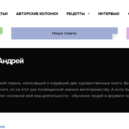
АТЬИ
АВТОРСКИЕ КОЛОНКИ
РЕЦЕПТЫ
ИНТЕРВЬЮ
Наша газета
Андрей
кий парень, написавший и издавший две художественные книги. Вег
иги, но на этот раз посвященной именно вегетарианству. А если бы
лет основной мой вид деятельности - обучение людей в формате т
НКИ