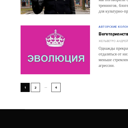
тренингов, бло
для культурно-п
АВТОРСКИЕ КОЛО
Вегетарианств
ЖЕЛЬВЕТРО АНДРЕ
Однажды прекрат
отдаляться от н
меньше стремлен
агрессии.
...
1
2
4