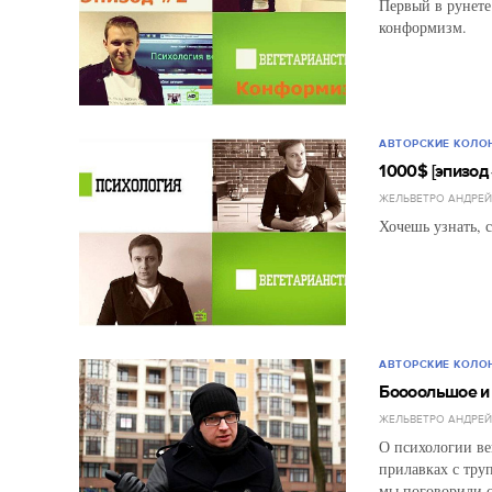
Первый в рунете
конформизм.
АВТОРСКИЕ КОЛО
1000$ [эпизод 
ЖЕЛЬВЕТРО АНДРЕ
Хочешь узнать, с
АВТОРСКИЕ КОЛО
Боооольшое и
ЖЕЛЬВЕТРО АНДРЕ
О психологии ве
прилавках с тру
мы поговорили с