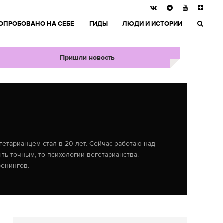
ОПРОБОВАНО НА СЕБЕ
ГИДЫ
ЛЮДИ И ИСТОРИИ
Пришли новость
етарианцем стал в 20 лет. Сейчас работаю над
ть точным, то психологии вегетарианства.
ренингов.