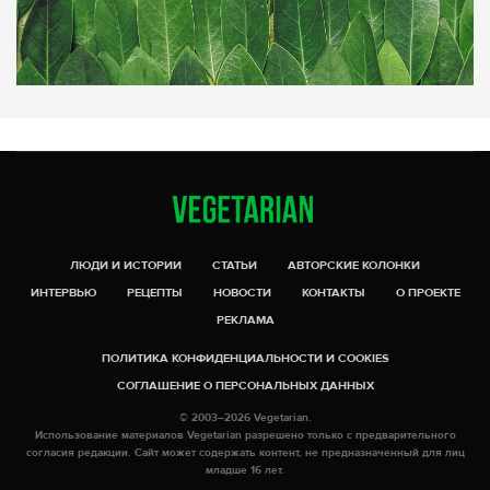
ЛЮДИ И ИСТОРИИ
СТАТЬИ
АВТОРСКИЕ КОЛОНКИ
ИНТЕРВЬЮ
РЕЦЕПТЫ
НОВОСТИ
КОНТАКТЫ
О ПРОЕКТЕ
РЕКЛАМА
ПОЛИТИКА КОНФИДЕНЦИАЛЬНОСТИ И COOKIES
СОГЛАШЕНИЕ О ПЕРСОНАЛЬНЫХ ДАННЫХ
© 2003–2026 Vegetarian.
Использование материалов Vegetarian разрешено только с предварительного
согласия редакции. Сайт может содержать контент, не предназначенный для лиц
младше 16 лет.