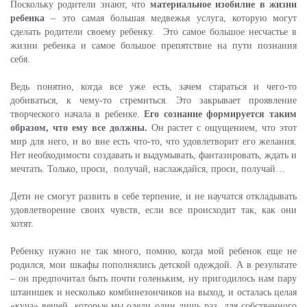
Поскольку родители знают, что
материальное изобилие в жизни
ребенка
– это самая большая медвежья услуга, которую могут
сделать родители своему ребенку. Это самое большое несчастье в
жизни ребенка и самое большое препятствие на пути познания
себя.
Ведь понятно, когда все уже есть, зачем стараться и чего-то
добиваться, к чему-то стремиться. Это закрывает проявление
творческого начала в ребенке.
Его сознание формируется таким
образом, что ему все должны.
Он растет с ощущением, что этот
мир для него, и во вне есть что-то, что удовлетворит его желания.
Нет необходимости создавать и выдумывать, фантазировать, ждать и
мечтать. Только, проси, получай, наслаждайся, проси, получай…
Дети не смогут развить в себе терпение, и не научатся откладывать
удовлетворение своих чувств, если все происходит так, как они
хотят.
Ребенку нужно не так много, помню, когда мой ребенок еще не
родился, мои шкафы пополнялись детской одеждой. А в результате
– он предпочитал быть почти голеньким, ну пригодилось нам пару
штанишек и несколько комбинезончиков на выход, и осталась целая
«куча» вещей, которые мы одели один лишь раз, для собственного