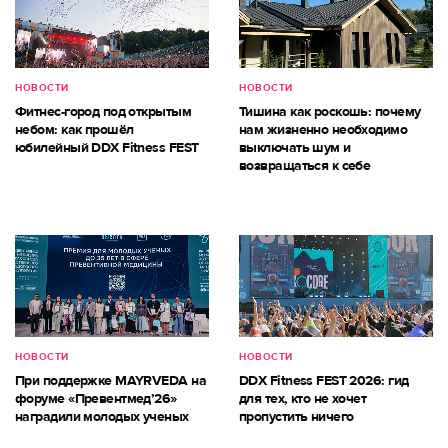
НОВОСТИ
НОВОСТИ
Фитнес-город под открытым
Тишина как роскошь: почему
небом: как прошёл
нам жизненно необходимо
юбилейный DDX Fitness FEST
выключать шум и
возвращаться к себе
НОВОСТИ
НОВОСТИ
При поддержке MAYRVEDA на
DDX Fitness FEST 2026: гид
форуме «Превентмед’26»
для тех, кто не хочет
наградили молодых ученых
пропустить ничего