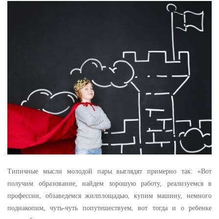
Типичные мысли молодой пары выглядят примерно так: «Вот
получим образование, найдем хорошую работу, реализуемся в
профессии, обзаведемся жилплощадью, купим машину, немного
поднакопим, чуть-чуть попутешествуем, вот тогда и о ребенке