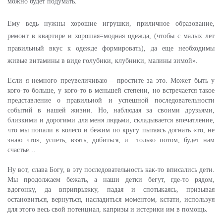
можно будет подумать.
Ему ведь нужны хорошие игрушки, приличное образование,
ремонт в квартире и хорошая=модная одежда, (чтобы с малых лет
правильный вкус к одежде формировать), да еще необходимы
живые витамины в виде голубики, клубники, малины зимой».
Если я немного преувеличиваю – простите за это. Может быть у
кого-то больше, у кого-то в меньшей степени, но встречается такое
представление о правильной и успешной последовательности
событий в нашей жизни. Но, наблюдая за своими друзьями,
близкими и дорогими для меня людьми, складывается впечатление,
что мы попали в колесо и бежим по кругу пытаясь догнать «то, не
знаю что», успеть, взять, добиться, и только потом, будет нам
счастье…
Ну вот, слава Богу, в эту последовательность как-то вписались дети.
Мы продолжаем бежать, а наши детки бегут, где-то рядом,
вдогонку, да вприпрыжку, падая и спотыкаясь, призывая
остановиться, вернуться, насладиться моментом, кстати, используя
для этого весь свой потенциал, капризы и истерики им в помощь.