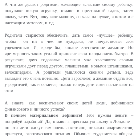
А что же делают родители, желающие «счастья» своему ребенку:
покупают новую игрушку, отдают в престижный садик, затем
школу, затем Вуз, покупают машину, сначала на пульте, а потом и с
настоящим мотором, и т.д.
Родители стараются обеспечить, дать самое «лучшее» ребенку,
чтобы он ни в чем не нуждался, не почувствовал себя
ущемленным. И, вроде бы, вполне естественное желание. Но
чрезмерность таких усилий приносит свои плоды очень быстро. В
результате, двух годовалые малыши уже хвастаются своими
игрушками друг перед другом, планшетами, новыми штанишками,
велосипедами. А родители умиляются своими детьми, ведь
выглядит это очень потешно. Дети взрослеют, а желание отдать все,
у родителей, так и остается, только теперь дети сами настаивают на
этом.
А знаете, как воспитывают своих детей люди, добившиеся
финансового и личного успеха?
В полном материальном дефиците!
Тебе нужны деньги –
попробуй заработай! Да, отдают в престижную школу в Лондоне –
но эти дети живут там очень аскетично, никаких апартаментов,
прислуги, экзотического питания. Обычная студенческая общага.