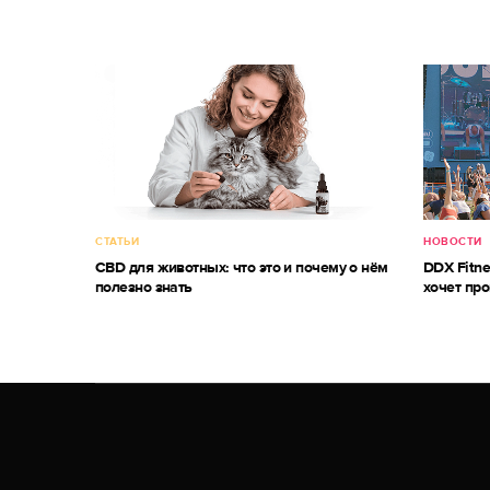
СТАТЬИ
НОВОСТИ
CBD для животных: что это и почему о нём
DDX Fitne
полезно знать
хочет про