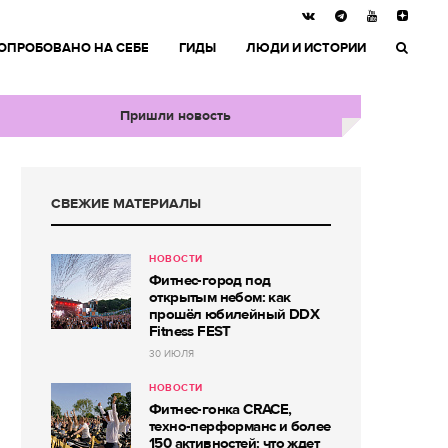
ОПРОБОВАНО НА СЕБЕ
ГИДЫ
ЛЮДИ И ИСТОРИИ
Пришли новость
СВЕЖИЕ МАТЕРИАЛЫ
НОВОСТИ
Фитнес-город под
открытым небом: как
прошёл юбилейный DDX
Fitness FEST
30 ИЮЛЯ
НОВОСТИ
Фитнес-гонка CRACE,
техно-перформанс и более
150 активностей: что ждет