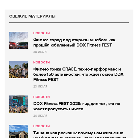
СВЕЖИЕ МАТЕРИАЛЫ
НОВОСТИ
Фитнес-город под открытым небом: как
прошёл юбилейный DDX Fitness FEST
30 ИЮЛЯ
НОВОСТИ
Фитнес-гонка CRACE, техно-перформанс и
более 150 активностей: что ждет гостей DDX
Fitness FEST
23 ИЮЛЯ
НОВОСТИ
DDX Fitness FEST 2026: гид для тех, кто не
хочет пропустить ничего
20 ИЮЛЯ
НОВОСТИ
Тишина как роскошь: почему нам жизненно
необходимо выключать шум и возвращаться