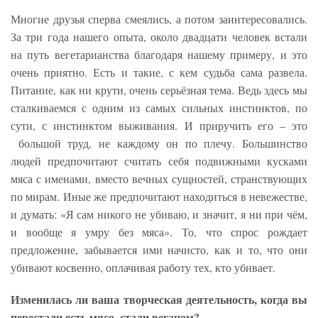
Многие друзья сперва смеялись, а потом заинтересовались.
За три года нашего опыта, около двадцати человек встали
на путь вегетарианства благодаря нашему примеру, и это
очень приятно. Есть и такие, с кем судьба сама развела.
Питание, как ни крути, очень серьёзная тема. Ведь здесь мы
сталкиваемся с одним из самых сильных инстинктов, по
сути, с инстинктом выживания. И приручить его – это
большой труд, не каждому он по плечу. Большинство
людей предпочитают считать себя подвижными кусками
мяса с именами, вместо вечных сущностей, странствующих
по мирам. Иные же предпочитают находиться в невежестве,
и думать: «Я сам никого не убиваю, и значит, я ни при чём,
и вообще я умру без мяса». То, что спрос рождает
предложение, забывается ими начисто, как и то, что они
убивают косвенно, оплачивая работу тех, кто убивает.
Изменилась ли ваша творческая деятельность, когда вы
перестали есть мясо, стали веганом?