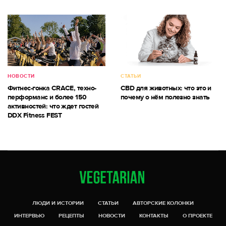
НОВОСТИ
СТАТЬИ
Фитнес-гонка CRACE, техно-
CBD для животных: что это и
перформанс и более 150
почему о нём полезно знать
активностей: что ждет гостей
DDX Fitness FEST
ЛЮДИ И ИСТОРИИ
СТАТЬИ
АВТОРСКИЕ КОЛОНКИ
ИНТЕРВЬЮ
РЕЦЕПТЫ
НОВОСТИ
КОНТАКТЫ
О ПРОЕКТЕ