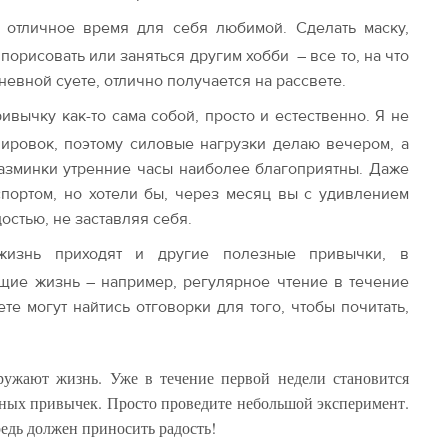
 отличное время для себя любимой. Сделать маску,
порисовать или заняться другим хобби – все то, на что
невной суете, отлично получается на рассвете.
ивычку как-то сама собой, просто и естественно. Я не
нировок, поэтому силовые нагрузки делаю вечером, а
разминки утренние часы наиболее благоприятны. Даже
спортом, но хотели бы, через месяц вы с удивлением
достью, не заставляя себя.
изнь приходят и другие полезные привычки, в
щие жизнь – например, регулярное чтение в течение
те могут найтись отговорки для того, чтобы почитать,
ружают жизнь. Уже в течение первой недели становится
езных привычек. Просто проведите небольшой эксперимент.
редь должен приносить радость!