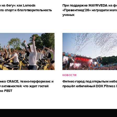
 на бегу»: как Lamoda
При поддержке MAYRVEDA на ф
ла спорт и благотворительность
«Превентмед’26» наградили мол
ученых
НОВОСТИ
онка CRACE, техно-перформанс и
Фитнес-город под открытым небо
 активностей: что ждет гостей
прошёл юбилейный DDX Fitness 
ss FEST