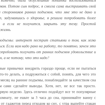
Конечно, были безуспешные попытки воспользоваться
ком. Потом сын подрос, я смогла сама выстраивать свой
 сторонников ранних подъемов, что мне это не дано и
т, задумавшись о здоровье, я решила попробовать более
а, а если не получится, закрыть эту тему. Простой
 жизнь.
подъемы: интернет пестрит статьями о том, как легко
ся. Если вам надо рано на работу, то понятно, зачем это
опробовать получать от ранних подъемов удовольствие и
, а не потому, что это надо?
вые привычки внедрить гораздо проще, если не пытаться
о-то делать, а подружиться с собой, понять, для чего это
 месяц на ранние подъемы, понаблюдайте за качеством сна
м сами сделайте выводы. Хотя, нет, не все так просто.
Первую неделю. Здесь отлично подойдут все те популярные
омнату, не ешьте за 3 часа до сна, принимайте ванну с
от гаджетов перед отходом ко сну, с утра выпейте стакан