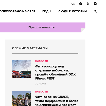
ОПРОБОВАНО НА СЕБЕ
ГИДЫ
ЛЮДИ И ИСТОРИИ
Пришли новость
СВЕЖИЕ МАТЕРИАЛЫ
НОВОСТИ
Фитнес-город под
открытым небом: как
прошёл юбилейный DDX
Fitness FEST
30 ИЮЛЯ
НОВОСТИ
Фитнес-гонка CRACE,
техно-перформанс и более
150 активностей: что ждет