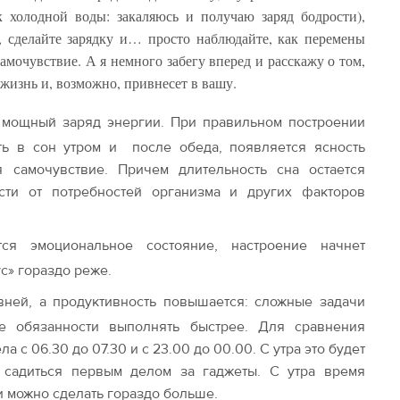
 холодной воды: закаляюсь и получаю заряд бодрости),
, сделайте зарядку и… просто наблюдайте, как перемены
амочувствие. А я немного забегу вперед и расскажу о том,
жизнь и, возможно, привнесет в вашу.
 мощный заряд энергии. При правильном построении
ть в сон утром и после обеда, появляется ясность
я самочувствие. Причем длительность сна остается
сти от потребностей организма и других факторов
тся эмоциональное состояние, настроение начнет
ус» гораздо реже.
ивней, а продуктивность повышается: сложные задачи
е обязанности выполнять быстрее. Для сравнения
а с 06.30 до 07.30 и с 23.00 до 00.00. С утра это будет
 садиться первым делом за гаджеты. С утра время
и можно сделать гораздо больше.