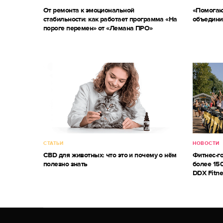
От ремонта к эмоциональной
«Помогаю
стабильности: как работает программа «На
объедини
пороге перемен» от «Лемана ПРО»
СТАТЬИ
НОВОСТИ
CBD для животных: что это и почему о нём
Фитнес-г
полезно знать
более 150
DDX Fitne