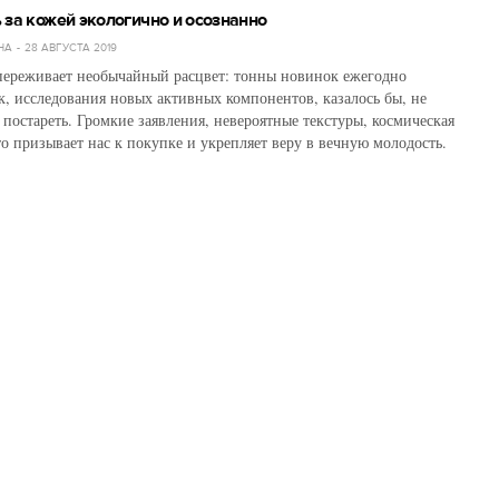
 за кожей экологично и осознанно
НА
28 АВГУСТА 2019
переживает необычайный расцвет: тонны новинок ежегодно
к, исследования новых активных компонентов, казалось бы, не
 постареть. Громкие заявления, невероятные текстуры, космическая
то призывает нас к покупке и укрепляет веру в вечную молодость.