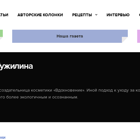
АТЬИ
АВТОРСКИЕ КОЛОНКИ
РЕЦЕПТЫ
ИНТЕРВЬЮ
Наша газета
ужилина
оздательница косметики «Вдохновение». Иной подход к уходу за ко
 его более экологичным и осознанным.
НКИ