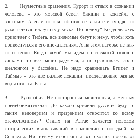
2. Неуместные сравнения. Курорт и отдых в сознании
человека – это морской берег, бикини и коктейль с
зонтиком. А если говорят об отдыхе в тайге и тундре, то
рука тянется покрутить у виска. Но почему? Когда человек
приезжает с Тибета, все знакомые бегут к нему, чтобы хоть
прикоснуться к его впечатлениям. А на этом нагорье не так-
то и тепло. Когда зимой мы идем на снежный склон с
санками, то все равно радуемся, а не сравниваем это с
шезлонгом у бассейна. Не надо сравнивать Египет и
Таймыр – это две разные локации, предлагающие разные
виды отдыха. Баста!
3. Русофобия. Не посторонняя завистливая, а местная
пренебрежительная. До какого времени русские будут с
таким недоверием и презрением относится ко всему
отечественному? Отдых на Алтае является поводом
сатирических высказываний в сравнении с поездкой на
Сейшелы. Но почему иностранцы все охотнее посещают