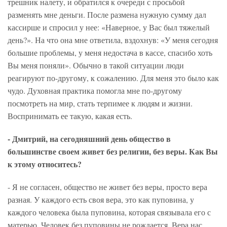
трешник налету, и обратился к очереди с просьбой
разменять мне деньги. После размена нужную сумму дал
кассирше и спросил у нее: «Наверное, у Вас был тяжелый
день?». На что она мне ответила, вздохнув: «У меня сегодня
большие проблемы, у меня недостача в кассе, спасибо хоть
Вы меня поняли». Обычно в такой ситуации люди
реагируют по-другому, к сожалению. Для меня это было как
чудо. Духовная практика помогла мне по-другому
посмотреть на мир, стать терпимее к людям и жизни.
Воспринимать ее такую, какая есть.
- Дмитрий, на сегодняшний день общество в
большинстве своем живет без религии, без веры. Как Вы
к этому относитесь?
- Я не согласен, общество не живет без веры, просто вера
разная. У каждого есть своя вера, это как пуповина, у
каждого человека была пуповина, которая связывала его с
матерью. Человек без пуповины не рождается. Вера нас