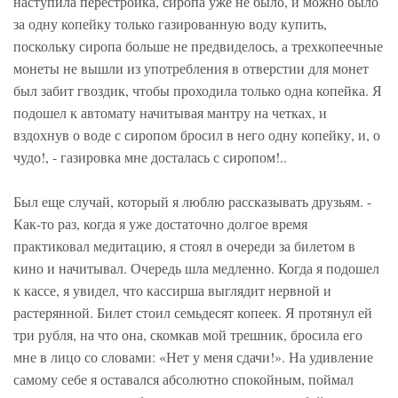
наступила перестройка, сиропа уже не было, и можно было
за одну копейку только газированную воду купить,
поскольку сиропа больше не предвиделось, а трехкопеечные
монеты не вышли из употребления в отверстии для монет
был забит гвоздик, чтобы проходила только одна копейка. Я
подошел к автомату начитывая мантру на четках, и
вздохнув о воде с сиропом бросил в него одну копейку, и, о
чудо!, - газировка мне досталась с сиропом!..
Был еще случай, который я люблю рассказывать друзьям. -
Как-то раз, когда я уже достаточно долгое время
практиковал медитацию, я стоял в очереди за билетом в
кино и начитывал. Очередь шла медленно. Когда я подошел
к кассе, я увидел, что кассирша выглядит нервной и
растерянной. Билет стоил семьдесят копеек. Я протянул ей
три рубля, на что она, скомкав мой трешник, бросила его
мне в лицо со словами: «Нет у меня сдачи!». На удивление
самому себе я оставался абсолютно спокойным, поймал