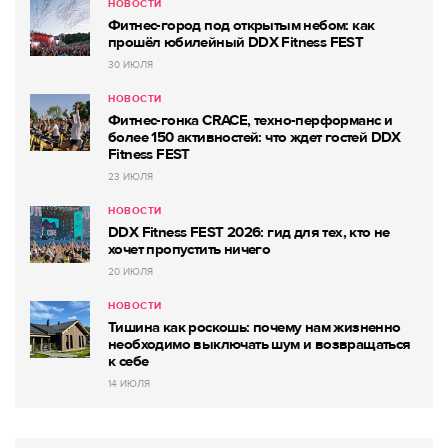
НОВОСТИ
Фитнес-город под открытым небом: как
прошёл юбилейный DDX Fitness FEST
30 ИЮЛЯ
НОВОСТИ
Фитнес-гонка CRACE, техно-перформанс и
более 150 активностей: что ждет гостей DDX
Fitness FEST
23 ИЮЛЯ
НОВОСТИ
DDX Fitness FEST 2026: гид для тех, кто не
хочет пропустить ничего
20 ИЮЛЯ
НОВОСТИ
Тишина как роскошь: почему нам жизненно
необходимо выключать шум и возвращаться
к себе
14 ИЮЛЯ