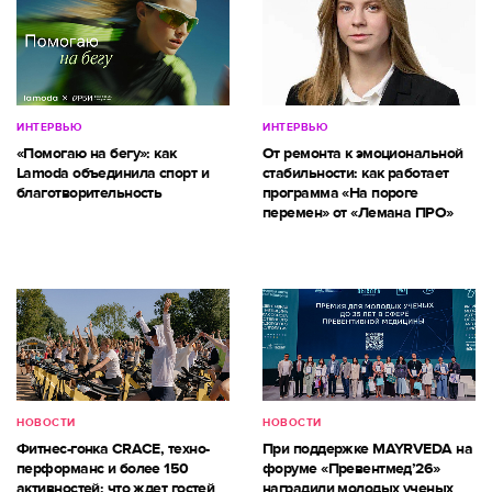
ИНТЕРВЬЮ
ИНТЕРВЬЮ
«Помогаю на бегу»: как
От ремонта к эмоциональной
Lamoda объединила спорт и
стабильности: как работает
благотворительность
программа «На пороге
перемен» от «Лемана ПРО»
НОВОСТИ
НОВОСТИ
Фитнес-гонка CRACE, техно-
При поддержке MAYRVEDA на
перформанс и более 150
форуме «Превентмед’26»
активностей: что ждет гостей
наградили молодых ученых