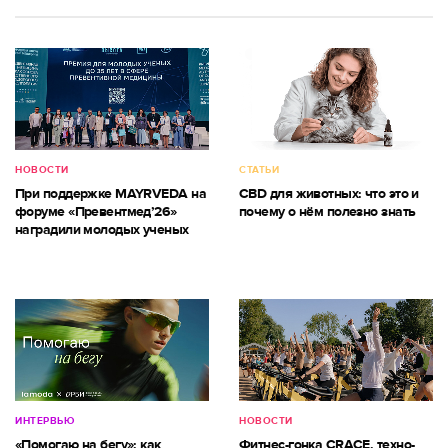
НОВОСТИ
СТАТЬИ
При поддержке MAYRVEDA на
CBD для животных: что это и
форуме «Превентмед’26»
почему о нём полезно знать
наградили молодых ученых
ИНТЕРВЬЮ
НОВОСТИ
«Помогаю на бегу»: как
Фитнес-гонка CRACE, техно-