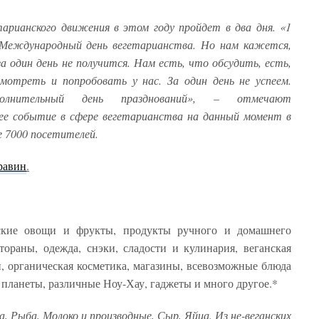
рианского движения в этом году пройдет в два дня. «1
 Международный день вегетарианства. Но нам кажется,
 один день не получится. Нам есть, что обсудить, есть,
мотреть и попробовать у нас. За один день не успеем.
нительный день празднований», – отмечают
ее событие в сфере вегетарианства на данный момент в
ее 7000 посетителей.
равин
.
еские овощи и фрукты, продукты ручного и домашнего
стораны, одежда, снэки, сладости и кулинария, веганская
, органическая косметика, магазины, всевозможные блюда
 планеты, различные Ноу-Хау, гаджеты и много другое.*
 Рыба, Молоко и производные, Сыр, Яйца. Из не-веганских