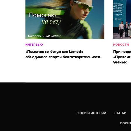
ИНТЕРВЬЮ
НОВОСТИ
«Помогаю на бегу»: как Lamoda
При под
объединила спорт и благотворительность
«Превент
ученых
ЛЮДИ И ИСТОРИИ
СТАТЬИ
ПОЛИТ