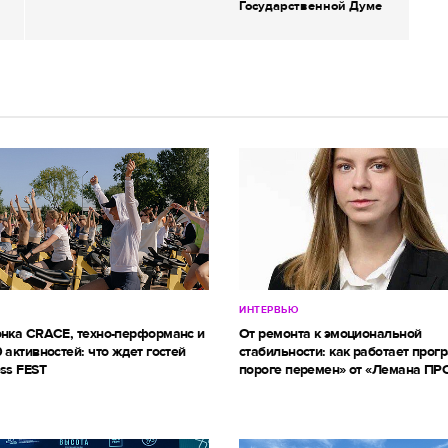
Государственной Думе
ИНТЕРВЬЮ
онка CRACE, техно-перформанс и
От ремонта к эмоциональной
 активностей: что ждет гостей
стабильности: как работает прог
ss FEST
пороге перемен» от «Лемана ПР