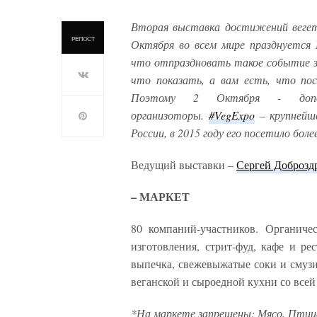
Вторая выставка достижений вегета
РЕПОСТ
Октября во всем мире празднуется
что отпраздновать такое событие за
что показать, а вам есть, что пос
Поэтому 2 Октября - допол
организоторы.
#VegExpo
– крупнейш
России, в 2015 году его посетило бол
Ведущий выставки –
Сергей Доброзд
– МАРКЕТ
80 компаний-участников. Органич
изготовления, стрит-фуд, кафе и ре
выпечка, свежевыжатые соки и смузи
веганской и сыроедной кухни со всей
*На маркете запрещены: Мясо, Птица,