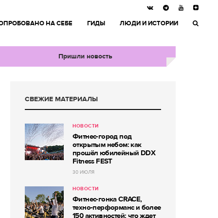
ОПРОБОВАНО НА СЕБЕ
ГИДЫ
ЛЮДИ И ИСТОРИИ
Пришли новость
СВЕЖИЕ МАТЕРИАЛЫ
НОВОСТИ
Фитнес-город под
открытым небом: как
прошёл юбилейный DDX
Fitness FEST
30 ИЮЛЯ
НОВОСТИ
Фитнес-гонка CRACE,
техно-перформанс и более
150 активностей: что ждет