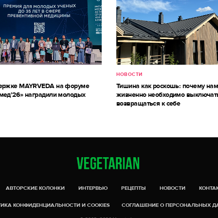
НОВОСТИ
держке MAYRVEDA на форуме
Тишина как роскошь: почему на
мед’26» наградили молодых
жизненно необходимо выключат
возвращаться к себе
АВТОРСКИЕ КОЛОНКИ
ИНТЕРВЬЮ
РЕЦЕПТЫ
НОВОСТИ
КОНТА
ИКА КОНФИДЕНЦИАЛЬНОСТИ И COOKIES
СОГЛАШЕНИЕ О ПЕРСОНАЛЬНЫХ 