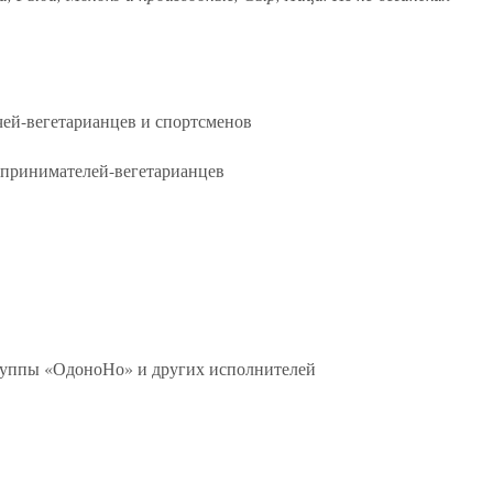
ачей-вегетарианцев и спортсменов
едпринимателей-вегетарианцев
группы «ОдоноНо» и других исполнителей