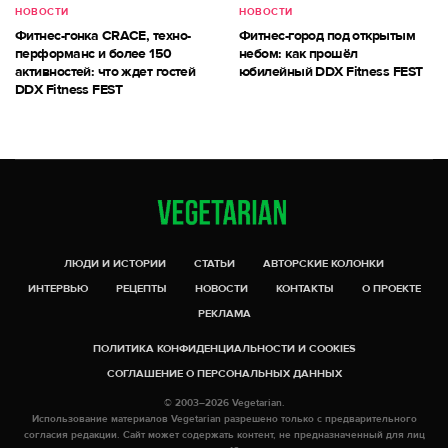
НОВОСТИ
НОВОСТИ
Фитнес-гонка CRACE, техно-
Фитнес-город под открытым
перформанс и более 150
небом: как прошёл
активностей: что ждет гостей
юбилейный DDX Fitness FEST
DDX Fitness FEST
ЛЮДИ И ИСТОРИИ
СТАТЬИ
АВТОРСКИЕ КОЛОНКИ
ИНТЕРВЬЮ
РЕЦЕПТЫ
НОВОСТИ
КОНТАКТЫ
О ПРОЕКТЕ
РЕКЛАМА
ПОЛИТИКА КОНФИДЕНЦИАЛЬНОСТИ И COOKIES
СОГЛАШЕНИЕ О ПЕРСОНАЛЬНЫХ ДАННЫХ
© 2003–2026 Vegetarian.
Использование материалов Vegetarian разрешено только с предварительного
согласия редакции. Сайт может содержать контент, не предназначенный для лиц