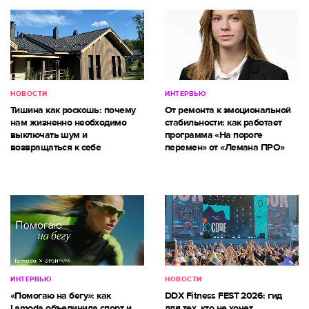
НОВОСТИ
ИНТЕРВЬЮ
Тишина как роскошь: почему
От ремонта к эмоциональной
нам жизненно необходимо
стабильности: как работает
выключать шум и
программа «На пороге
возвращаться к себе
перемен» от «Лемана ПРО»
ИНТЕРВЬЮ
НОВОСТИ
«Помогаю на бегу»: как
DDX Fitness FEST 2026: гид
Lamoda объединила спорт и
для тех, кто не хочет