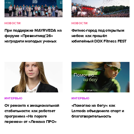
НОВОСТИ
НОВОСТИ
При поддержке MAYRVEDA на
Фитнес-город под открытым
форуме «Превентмед’26»
небом: как прошёл
наградили молодых ученых
юбилейный DDX Fitness FEST
ИНТЕРВЬЮ
ИНТЕРВЬЮ
От ремонта к эмоциональной
«Помогаю на бегу»: как
стабильности: как работает
Lamoda объединила спорт и
программа «На пороге
благотворительность
перемен» от «Лемана ПРО»