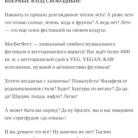
ВПЕРВЫЕ ВХОД СВОБОДНЫЙ!
Наконец-то пришло долгожданное теплое лето! А разве лето
это только солнце, зелень, вода и фрукты? А ведь нет! Лето
— это еще сезон фестивалей на свежем воздухе.
МосВегФест — уникальный симбиоз музыкального
фестиваля и вегетарианского маркета! Вас ждёт более 4000
кв. м. с вегетарианской едой в VEG, VEGAN, RAW
исполнении, музыкой и активностями фестиваля!
Хотите кесадильи с халапеньо? Пожалуйста! Фалафеля от
родоначальников стиля? Будет! Бургеры по-вегану? Да-да-
да! Шаурма, пицца, вафли? Легко!
А может быть вы сыроед? Да ну бросьте, мы и вас накормим
raw-стритфудом «до отвала»!
И вы думаете это все? Ну конечно же нет! Тысячи