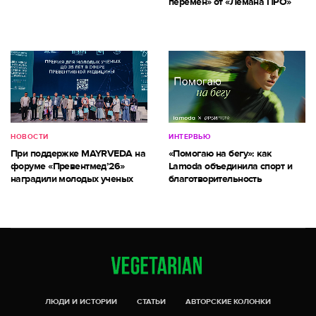
перемен» от «Лемана ПРО»
НОВОСТИ
ИНТЕРВЬЮ
При поддержке MAYRVEDA на
«Помогаю на бегу»: как
форуме «Превентмед’26»
Lamoda объединила спорт и
наградили молодых ученых
благотворительность
ЛЮДИ И ИСТОРИИ
СТАТЬИ
АВТОРСКИЕ КОЛОНКИ