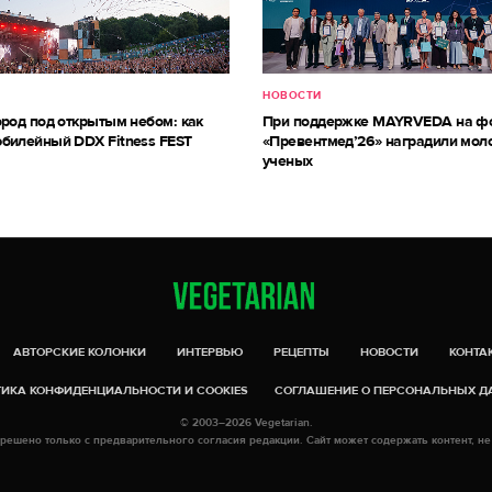
НОВОСТИ
ород под открытым небом: как
При поддержке MAYRVEDA на ф
билейный DDX Fitness FEST
«Превентмед’26» наградили мол
ученых
АВТОРСКИЕ КОЛОНКИ
ИНТЕРВЬЮ
РЕЦЕПТЫ
НОВОСТИ
КОНТА
ИКА КОНФИДЕНЦИАЛЬНОСТИ И COOKIES
СОГЛАШЕНИЕ О ПЕРСОНАЛЬНЫХ 
© 2003–2026 Vegetarian.
решено только с предварительного согласия редакции. Сайт может содержать контент, не