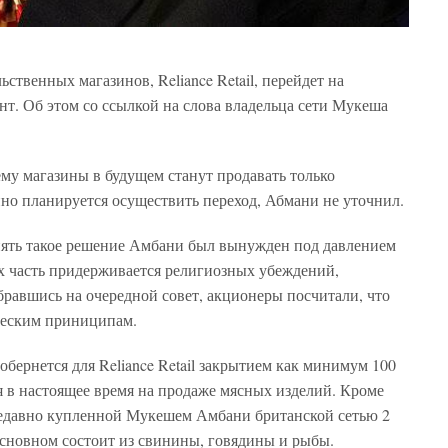
ственных магазинов, Reliance Retail, перейдет на
т. Об этом со ссылкой на слова владельца сети Мукеша
му магазины в будущем станут продавать только
но планируется осуществить переход, Абмани не уточнил.
нять такое решение Амбани был вынужден под давлением
 их часть придерживается религиозных убеждений,
равшись на очередной совет, акционеры посчитали, что
ческим приниципам.
обернется для Reliance Retail закрытием как минимум 100
 в настоящее время на продаже мясных изделий. Кроме
 недавно купленной Мукешем Амбани британской сетью 2
 основном состоит из свинины, говядины и рыбы.