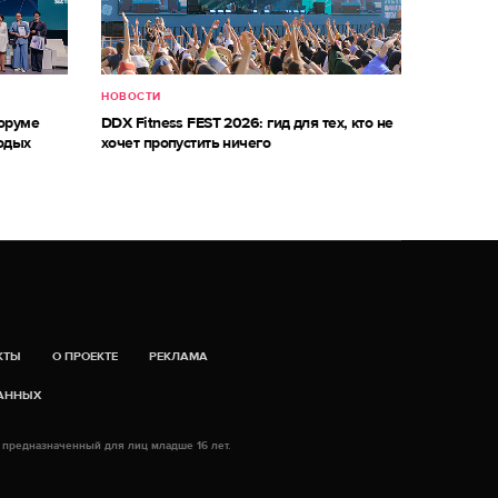
НОВОСТИ
оруме
DDX Fitness FEST 2026: гид для тех, кто не
одых
хочет пропустить ничего
КТЫ
О ПРОЕКТЕ
РЕКЛАМА
ДАННЫХ
 предназначенный для лиц младше 16 лет.