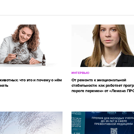
ИНТЕРВЬЮ
ивотных: что это и почему о нём
От ремонта к эмоциональной
знать
стабильности: как работает прог
пороге перемен» от «Лемана ПР