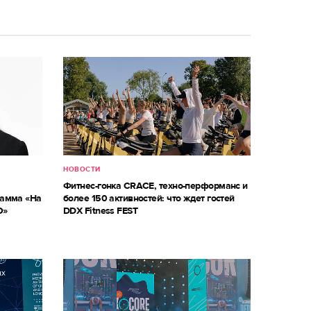
НОВОСТИ
Фитнес-гонка CRACE, техно-перформанс и
рамма «На
более 150 активностей: что ждет гостей
О»
DDX Fitness FEST