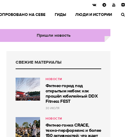
ОПРОБОВАНО НА СЕБЕ
ГИДЫ
ЛЮДИ И ИСТОРИИ
Пришли новость
СВЕЖИЕ МАТЕРИАЛЫ
НОВОСТИ
Фитнес-город под
открытым небом: как
прошёл юбилейный DDX
Fitness FEST
30 ИЮЛЯ
НОВОСТИ
Фитнес-гонка CRACE,
техно-перформанс и более
150 активностей: что ждет