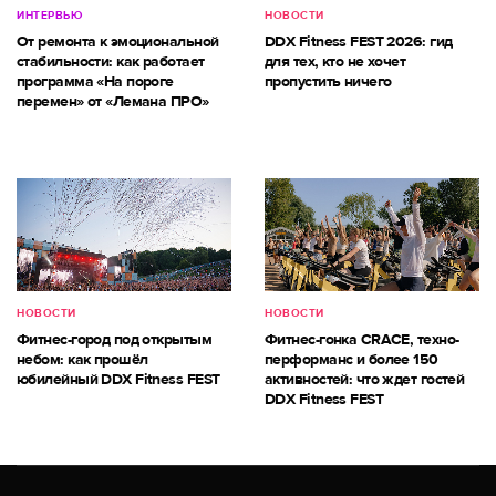
ИНТЕРВЬЮ
НОВОСТИ
От ремонта к эмоциональной
DDX Fitness FEST 2026: гид
стабильности: как работает
для тех, кто не хочет
программа «На пороге
пропустить ничего
перемен» от «Лемана ПРО»
НОВОСТИ
НОВОСТИ
Фитнес-город под открытым
Фитнес-гонка CRACE, техно-
небом: как прошёл
перформанс и более 150
юбилейный DDX Fitness FEST
активностей: что ждет гостей
DDX Fitness FEST